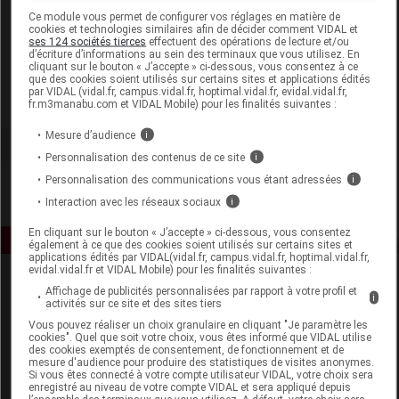
Laboratoire
Ce module vous permet de configurer vos réglages en matière de
cookies et technologies similaires afin de décider comment VIDAL et
ses 124 sociétés tierces
effectuent des opérations de lecture et/ou
d’écriture d’informations au sein des terminaux que vous utilisez. En
Ageti France
cliquant sur le bouton « J’accepte » ci-dessous, vous consentez à ce
que des cookies soient utilisés sur certains sites et applications édités
par VIDAL (vidal.fr, campus.vidal.fr, hoptimal.vidal.fr, evidal.vidal.fr,
Voir la fiche laboratoire
fr.m3manabu.com et VIDAL Mobile) pour les finalités suivantes :
Mesure d’audience
i
Personnalisation des contenus de ce site
i
Personnalisation des communications vous étant adressées
i
Interaction avec les réseaux sociaux
i
En cliquant sur le bouton « J’accepte » ci-dessous, vous consentez
également à ce que des cookies soient utilisés sur certains sites et
applications édités par VIDAL(vidal.fr, campus.vidal.fr, hoptimal.vidal.fr,
evidal.vidal.fr et VIDAL Mobile) pour les finalités suivantes :
Affichage de publicités personnalisées par rapport à votre profil et
i
activités sur ce site et des sites tiers
Vous pouvez réaliser un choix granulaire en cliquant "Je paramètre les
cookies". Quel que soit votre choix, vous êtes informé que VIDAL utilise
des cookies exemptés de consentement, de fonctionnement et de
mesure d'audience pour produire des statistiques de visites anonymes.
Espace produit
Si vous êtes connecté à votre compte utilisateur VIDAL, votre choix sera
enregistré au niveau de votre compte VIDAL et sera appliqué depuis