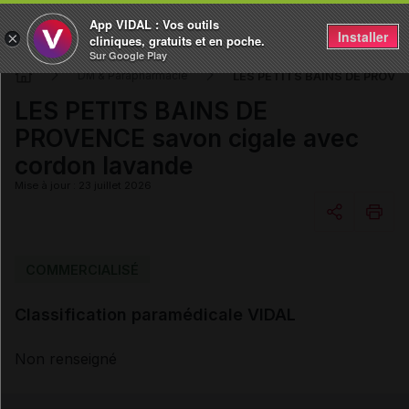
App VIDAL : Vos outils
Installer
×
cliniques, gratuits et en poche.
Sur Google Play
LES PETITS BAINS DE PROVEN
DM & Parapharmacie
LES PETITS BAINS DE
PROVENCE savon cigale avec
cordon lavande
Mise à jour : 23 juillet 2026
Copier l'url
COMMERCIALISÉ
Classification paramédicale VIDAL
Email
Non renseigné