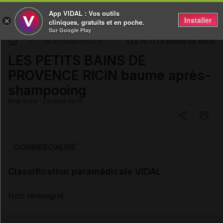
App VIDAL : Vos outils
Installer
×
cliniques, gratuits et en poche.
Sur Google Play
LES PETITS BAINS DE PROVE
DM & Parapharmacie
LES PETITS BAINS DE
PROVENCE RICIN baume après-
shampooing
Mise à jour : 23 juillet 2026
Copier l'url
COMMERCIALISÉ
Classification paramédicale VIDAL
Email
Non renseigné