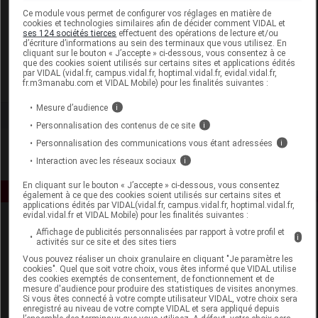
Laboratoire
Ce module vous permet de configurer vos réglages en matière de
cookies et technologies similaires afin de décider comment VIDAL et
ses 124 sociétés tierces
effectuent des opérations de lecture et/ou
d’écriture d’informations au sein des terminaux que vous utilisez. En
Ageti France
cliquant sur le bouton « J’accepte » ci-dessous, vous consentez à ce
que des cookies soient utilisés sur certains sites et applications édités
par VIDAL (vidal.fr, campus.vidal.fr, hoptimal.vidal.fr, evidal.vidal.fr,
Voir la fiche laboratoire
fr.m3manabu.com et VIDAL Mobile) pour les finalités suivantes :
Mesure d’audience
i
Personnalisation des contenus de ce site
i
Personnalisation des communications vous étant adressées
i
Interaction avec les réseaux sociaux
i
En cliquant sur le bouton « J’accepte » ci-dessous, vous consentez
également à ce que des cookies soient utilisés sur certains sites et
applications édités par VIDAL(vidal.fr, campus.vidal.fr, hoptimal.vidal.fr,
evidal.vidal.fr et VIDAL Mobile) pour les finalités suivantes :
Affichage de publicités personnalisées par rapport à votre profil et
i
activités sur ce site et des sites tiers
Vous pouvez réaliser un choix granulaire en cliquant "Je paramètre les
cookies". Quel que soit votre choix, vous êtes informé que VIDAL utilise
des cookies exemptés de consentement, de fonctionnement et de
mesure d'audience pour produire des statistiques de visites anonymes.
Espace produit
Si vous êtes connecté à votre compte utilisateur VIDAL, votre choix sera
enregistré au niveau de votre compte VIDAL et sera appliqué depuis