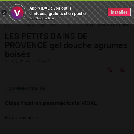
App VIDAL : Vos outils
Installer
×
cliniques, gratuits et en poche.
Sur Google Play
LES PETITS BAINS DE PROVEN
DM & Parapharmacie
LES PETITS BAINS DE
PROVENCE gel douche agrumes
boisés
Mise à jour : 23 juillet 2026
Copier l'url
COMMERCIALISÉ
Classification paramédicale VIDAL
Email
Non renseigné