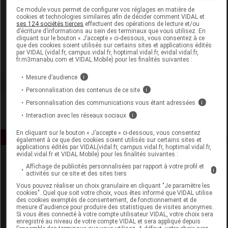
Laboratoire
Ce module vous permet de configurer vos réglages en matière de
cookies et technologies similaires afin de décider comment VIDAL et
ses 124 sociétés tierces
effectuent des opérations de lecture et/ou
d’écriture d’informations au sein des terminaux que vous utilisez. En
Ageti France
cliquant sur le bouton « J’accepte » ci-dessous, vous consentez à ce
que des cookies soient utilisés sur certains sites et applications édités
par VIDAL (vidal.fr, campus.vidal.fr, hoptimal.vidal.fr, evidal.vidal.fr,
Voir la fiche laboratoire
fr.m3manabu.com et VIDAL Mobile) pour les finalités suivantes :
Mesure d’audience
i
Personnalisation des contenus de ce site
i
Personnalisation des communications vous étant adressées
i
Interaction avec les réseaux sociaux
i
En cliquant sur le bouton « J’accepte » ci-dessous, vous consentez
également à ce que des cookies soient utilisés sur certains sites et
applications édités par VIDAL(vidal.fr, campus.vidal.fr, hoptimal.vidal.fr,
evidal.vidal.fr et VIDAL Mobile) pour les finalités suivantes :
Affichage de publicités personnalisées par rapport à votre profil et
i
activités sur ce site et des sites tiers
Vous pouvez réaliser un choix granulaire en cliquant "Je paramètre les
cookies". Quel que soit votre choix, vous êtes informé que VIDAL utilise
des cookies exemptés de consentement, de fonctionnement et de
mesure d'audience pour produire des statistiques de visites anonymes.
Espace produit
Si vous êtes connecté à votre compte utilisateur VIDAL, votre choix sera
enregistré au niveau de votre compte VIDAL et sera appliqué depuis