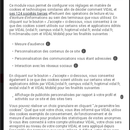
Laboratoire
Ce module vous permet de configurer vos réglages en matière de
cookies et technologies similaires afin de décider comment VIDAL et
ses 124 sociétés tierces
effectuent des opérations de lecture et/ou
d’écriture d’informations au sein des terminaux que vous utilisez. En
Ageti France
cliquant sur le bouton « J’accepte » ci-dessous, vous consentez à ce
que des cookies soient utilisés sur certains sites et applications édités
par VIDAL (vidal.fr, campus.vidal.fr, hoptimal.vidal.fr, evidal.vidal.fr,
Voir la fiche laboratoire
fr.m3manabu.com et VIDAL Mobile) pour les finalités suivantes :
Mesure d’audience
i
Personnalisation des contenus de ce site
i
Personnalisation des communications vous étant adressées
i
Interaction avec les réseaux sociaux
i
En cliquant sur le bouton « J’accepte » ci-dessous, vous consentez
également à ce que des cookies soient utilisés sur certains sites et
applications édités par VIDAL(vidal.fr, campus.vidal.fr, hoptimal.vidal.fr,
evidal.vidal.fr et VIDAL Mobile) pour les finalités suivantes :
Affichage de publicités personnalisées par rapport à votre profil et
i
activités sur ce site et des sites tiers
Vous pouvez réaliser un choix granulaire en cliquant "Je paramètre les
cookies". Quel que soit votre choix, vous êtes informé que VIDAL utilise
des cookies exemptés de consentement, de fonctionnement et de
mesure d'audience pour produire des statistiques de visites anonymes.
Espace produit
Si vous êtes connecté à votre compte utilisateur VIDAL, votre choix sera
enregistré au niveau de votre compte VIDAL et sera appliqué depuis