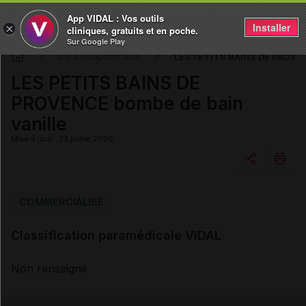
App VIDAL : Vos outils
Installer
×
cliniques, gratuits et en poche.
Sur Google Play
LES PETITS BAINS DE PROVEN
DM & Parapharmacie
LES PETITS BAINS DE
PROVENCE bombe de bain
vanille
Mise à jour : 23 juillet 2026
Copier l'url
COMMERCIALISÉ
Classification paramédicale VIDAL
Email
Non renseigné