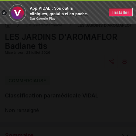
App VIDAL : Vos outils
Installer
×
cliniques, gratuits et en poche.
Sur Google Play
LES JARDINS D'AROMAFLOR Ba
DM & Parapharmacie
LES JARDINS D'AROMAFLOR
Badiane tis
Mise à jour : 23 juillet 2026
Copier l'url
COMMERCIALISÉ
Classification paramédicale VIDAL
Email
Non renseigné
Sommaire