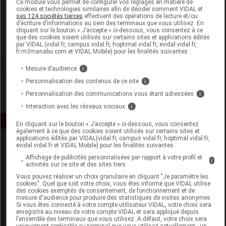
Ce module vous permet de configurer vos réglages en matière de
cookies et technologies similaires afin de décider comment VIDAL et
ses 124 sociétés tierces
effectuent des opérations de lecture et/ou
Bio-Life
d’écriture d’informations au sein des terminaux que vous utilisez. En
cliquant sur le bouton « J’accepte » ci-dessous, vous consentez à ce
que des cookies soient utilisés sur certains sites et applications édités
Voir la fiche laboratoire
par VIDAL (vidal.fr, campus.vidal.fr, hoptimal.vidal.fr, evidal.vidal.fr,
fr.m3manabu.com et VIDAL Mobile) pour les finalités suivantes :
Mesure d’audience
i
Personnalisation des contenus de ce site
i
Personnalisation des communications vous étant adressées
i
Interaction avec les réseaux sociaux
i
En cliquant sur le bouton « J’accepte » ci-dessous, vous consentez
également à ce que des cookies soient utilisés sur certains sites et
applications édités par VIDAL(vidal.fr, campus.vidal.fr, hoptimal.vidal.fr,
evidal.vidal.fr et VIDAL Mobile) pour les finalités suivantes :
Affichage de publicités personnalisées par rapport à votre profil et
i
activités sur ce site et des sites tiers
Vous pouvez réaliser un choix granulaire en cliquant "Je paramètre les
cookies". Quel que soit votre choix, vous êtes informé que VIDAL utilise
des cookies exemptés de consentement, de fonctionnement et de
Espace produit
mesure d'audience pour produire des statistiques de visites anonymes.
Si vous êtes connecté à votre compte utilisateur VIDAL, votre choix sera
enregistré au niveau de votre compte VIDAL et sera appliqué depuis
Boutique
l’ensemble des terminaux que vous utilisez. A défaut, votre choix sera
VIDAL Expert
uniquement applicable au terminal que vous utilisez actuellement : un