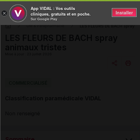
App VIDAL : Vos outils
Installer
×
cliniques, gratuits et en poche.
Sur Google Play
LES FLEURS DE BACH spray an
DM & Parapharmacie
LES FLEURS DE BACH spray
animaux tristes
Mise à jour : 23 juillet 2026
Copier l'url
COMMERCIALISÉ
Classification paramédicale VIDAL
Email
Non renseigné
Sommaire