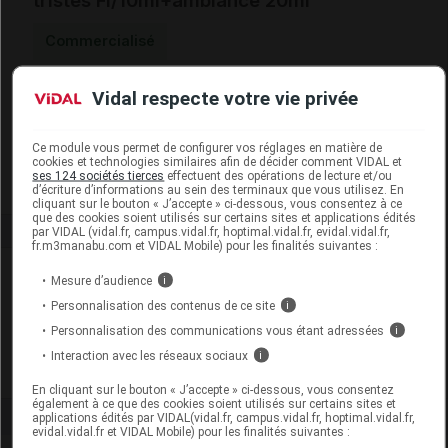
tristes Fl/10ml+ambiance 20ml
Commercialisé
Vidal respecte votre vie privée
Code EAN
3584850040142
Labo. Distributeur
Elixirs and Co
Remboursement
NR
Ce module vous permet de configurer vos réglages en matière de
cookies et technologies similaires afin de décider comment VIDAL et
ses 124 sociétés tierces
effectuent des opérations de lecture et/ou
d’écriture d’informations au sein des terminaux que vous utilisez. En
cliquant sur le bouton « J’accepte » ci-dessous, vous consentez à ce
que des cookies soient utilisés sur certains sites et applications édités
par VIDAL (vidal.fr, campus.vidal.fr, hoptimal.vidal.fr, evidal.vidal.fr,
fr.m3manabu.com et VIDAL Mobile) pour les finalités suivantes :
Laboratoire
Mesure d’audience
i
Personnalisation des contenus de ce site
i
Elixirs and Co
Personnalisation des communications vous étant adressées
i
Interaction avec les réseaux sociaux
i
Voir la fiche laboratoire
En cliquant sur le bouton « J’accepte » ci-dessous, vous consentez
également à ce que des cookies soient utilisés sur certains sites et
applications édités par VIDAL(vidal.fr, campus.vidal.fr, hoptimal.vidal.fr,
evidal.vidal.fr et VIDAL Mobile) pour les finalités suivantes :