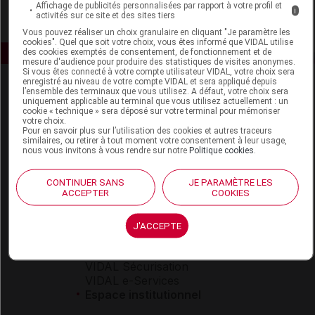
Affichage de publicités personnalisées par rapport à votre profil et
i
activités sur ce site et des sites tiers
Vous pouvez réaliser un choix granulaire en cliquant "Je paramètre les
cookies". Quel que soit votre choix, vous êtes informé que VIDAL utilise
des cookies exemptés de consentement, de fonctionnement et de
mesure d'audience pour produire des statistiques de visites anonymes.
Si vous êtes connecté à votre compte utilisateur VIDAL, votre choix sera
enregistré au niveau de votre compte VIDAL et sera appliqué depuis
l’ensemble des terminaux que vous utilisez. A défaut, votre choix sera
uniquement applicable au terminal que vous utilisez actuellement : un
cookie « technique » sera déposé sur votre terminal pour mémoriser
votre choix.
Pour en savoir plus sur l’utilisation des cookies et autres traceurs
similaires, ou retirer à tout moment votre consentement à leur usage,
nous vous invitons à vous rendre sur notre
Politique cookies
.
Espace produit
Boutique
CONTINUER SANS
JE PARAMÈTRE LES
ACCEPTER
COOKIES
VIDAL Expert
VIDAL Hoptimal
eVIDAL
J'ACCEPTE
VIDAL Mobile
VIDAL widget
VIDAL Sécurisation
VIDAL e-Services
Espace institutionnel