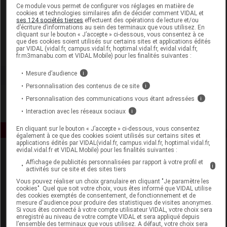
Laboratoire
Ce module vous permet de configurer vos réglages en matière de
cookies et technologies similaires afin de décider comment VIDAL et
ses 124 sociétés tierces
effectuent des opérations de lecture et/ou
d’écriture d’informations au sein des terminaux que vous utilisez. En
Elixirs and Co
cliquant sur le bouton « J’accepte » ci-dessous, vous consentez à ce
que des cookies soient utilisés sur certains sites et applications édités
par VIDAL (vidal.fr, campus.vidal.fr, hoptimal.vidal.fr, evidal.vidal.fr,
Voir la fiche laboratoire
fr.m3manabu.com et VIDAL Mobile) pour les finalités suivantes :
Mesure d’audience
i
Personnalisation des contenus de ce site
i
Personnalisation des communications vous étant adressées
i
Interaction avec les réseaux sociaux
i
En cliquant sur le bouton « J’accepte » ci-dessous, vous consentez
également à ce que des cookies soient utilisés sur certains sites et
applications édités par VIDAL(vidal.fr, campus.vidal.fr, hoptimal.vidal.fr,
evidal.vidal.fr et VIDAL Mobile) pour les finalités suivantes :
Affichage de publicités personnalisées par rapport à votre profil et
i
activités sur ce site et des sites tiers
Vous pouvez réaliser un choix granulaire en cliquant "Je paramètre les
cookies". Quel que soit votre choix, vous êtes informé que VIDAL utilise
des cookies exemptés de consentement, de fonctionnement et de
mesure d'audience pour produire des statistiques de visites anonymes.
Espace produit
Si vous êtes connecté à votre compte utilisateur VIDAL, votre choix sera
enregistré au niveau de votre compte VIDAL et sera appliqué depuis
Boutique
l’ensemble des terminaux que vous utilisez. A défaut, votre choix sera