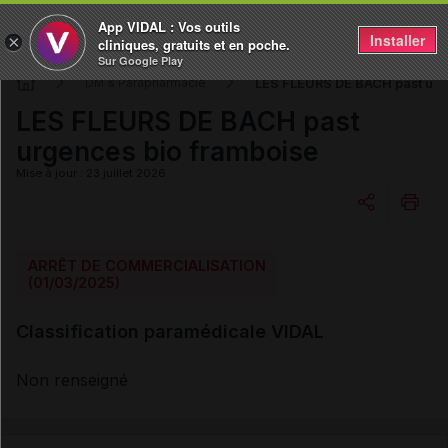
App VIDAL : Vos outils
Installer
×
cliniques, gratuits et en poche.
Sur Google Play
LES FLEURS DE BACH past urg
DM & Parapharmacie
LES FLEURS DE BACH past
urgences bio framboise
Mise à jour : 23 juillet 2026
Copier l'url
ARRÊT DE COMMERCIALISATION
(01/03/2025)
Email
Classification paramédicale VIDAL
Non renseigné