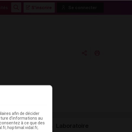
ités
S'inscrire
Se connecter
Rechercher
Copier l'url
Email
aires afin de décider
iture d’informations au
s consentez à ce que des
Laboratoire
fr, hoptimal.vidal.fr,