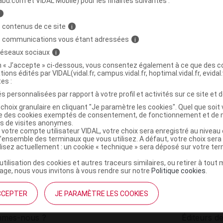
abu.com et VIDAL Mobile) pour les finalités suivantes :
i
DE BACH Noyer Elixir AB Fl cpte-gttes/10ml
C
 contenus de ce site
i
s communications vous étant adressées
i
 réseaux sociaux
i
3584850012286
on « J’accepte » ci-dessous, vous consentez également à ce que des co
r
Elixirs and Co
tions édités par VIDAL(vidal.fr, campus.vidal.fr, hoptimal.vidal.fr, evidal.
NR
tes :
s personnalisées par rapport à votre profil et activités sur ce site et d
choix granulaire en cliquant "Je paramètre les cookies". Quel que soit 
ise des cookies exemptés de consentement, de fonctionnement et de 
es de visites anonymes.
 votre compte utilisateur VIDAL, votre choix sera enregistré au nivea
l’ensemble des terminaux que vous utilisez. A défaut, votre choix ser
ilisez actuellement : un cookie « technique » sera déposé sur votre te
’utilisation des cookies et autres traceurs similaires, ou retirer à tou
ge, nous vous invitons à vous rendre sur notre
Politique cookies
.
CCEPTER
JE PARAMÈTRE LES COOKIES
institutionnel
Espace pa
mmes-nous ?
Éditeurs de