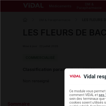
DM &
Médicaments
Parapharmacie
LES FLEURS D
DM & Parapharmacie
LES FLEURS DE BACH
Mise à jour : 23 juillet 2026
COMMERCIALISÉ
Classification paramédicale VIDAL
Vidal res
Non renseigné
Ce module vous permet d
comment VIDAL et
ses 
sein des terminaux que v
Données ad
cookies soient utilisés s
Sommaire