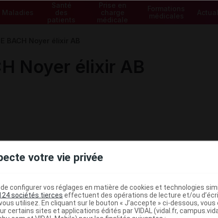
Santé
Prise en
Formations
Maladies
des
charge
Actual
médicales
patients
médicale
E BACH Noyer élixir AB
 Noyer élixir AB
pecte votre vie privée
e configurer vos réglages en matière de cookies et technologies simil
124 sociétés tierces
effectuent des opérations de lecture et/ou d’écr
ous utilisez. En cliquant sur le bouton « J’accepte » ci-dessous, vou
ministratives
ur certains sites et applications édités par VIDAL (vidal.fr, campus.vidal.