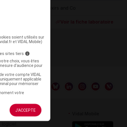
Elixirs and Co
ommercialisé
Voir la fiche laboratoire
okies soient utilisés sur
vidal.fr et VIDAL Mobile)
es sites tiers
i
votre choix, vous êtes
mesure d'audience pour
u de votre compte VIDAL
a uniquement applicable
rminal pour mémoriser
t moment votre
J'ACCEPTE
rtenaires
Vidal Mobile
 logiciel