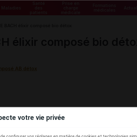
Santé
Prise en
Formations
Maladies
des
charge
Actual
médicales
patients
médicale
E BACH élixir composé bio détox
 élixir composé bio déto
omposé AB détox
pecte votre vie privée
e configurer vos réglages en matière de cookies et technologies simil