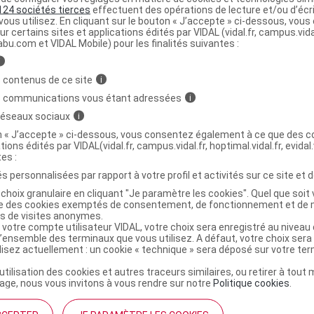
124 sociétés tierces
effectuent des opérations de lecture et/ou d’écr
ministratives
ous utilisez. En cliquant sur le bouton « J’accepte » ci-dessous, vou
ur certains sites et applications édités par VIDAL (vidal.fr, campus.vidal.
abu.com et VIDAL Mobile) pour les finalités suivantes :
i
DE BACH Elixir composé bio détox Fl cpte-
 contenus de ce site
i
s communications vous étant adressées
i
 réseaux sociaux
i
r
LES FLEURS DE BACH Elixir composé AB détox Fl cpte-gt
on « J’accepte » ci-dessous, vous consentez également à ce que des co
tions édités par VIDAL(vidal.fr, campus.vidal.fr, hoptimal.vidal.fr, evidal.
9991647
tes :
3584850008838
s personnalisées par rapport à votre profil et activités sur ce site et d
r
Thera Viva
choix granulaire en cliquant "Je paramètre les cookies". Quel que soit 
NR
ise des cookies exemptés de consentement, de fonctionnement et de 
es de visites anonymes.
 votre compte utilisateur VIDAL, votre choix sera enregistré au nivea
l’ensemble des terminaux que vous utilisez. A défaut, votre choix ser
ilisez actuellement : un cookie « technique » sera déposé sur votre te
’utilisation des cookies et autres traceurs similaires, ou retirer à tou
ge, nous vous invitons à vous rendre sur notre
Politique cookies
.