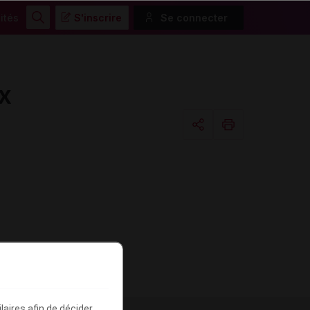
ités
S'inscrire
Se connecter
Rechercher
x
Copier l'url
Email
aires afin de décider