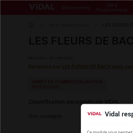
DM &
Médicaments
Parapharmacie
LES FLEURS D
DM & Parapharmacie
LES FLEURS DE BACH
Mise à jour : 23 juillet 2026
Remplacé par
LES FLEURS DE BACH élixir c
ARRÊT DE COMMERCIALISATION
(01/03/2025)
Classification paramédicale VIDAL
Vidal res
Non renseigné
Ce module vous permet d