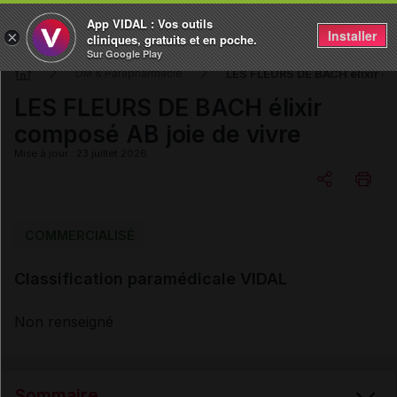
App VIDAL : Vos outils
Installer
×
cliniques, gratuits et en poche.
Sur Google Play
LES FLEURS DE BACH élixir co
DM & Parapharmacie
LES FLEURS DE BACH élixir
composé AB joie de vivre
Mise à jour : 23 juillet 2026
Copier l'url
COMMERCIALISÉ
Classification paramédicale VIDAL
Email
Non renseigné
Sommaire