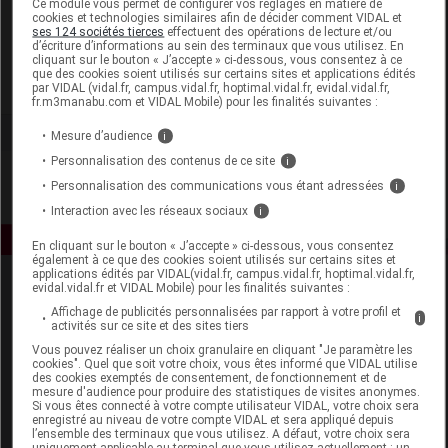
Ce module vous permet de configurer vos réglages en matière de
cookies et technologies similaires afin de décider comment VIDAL et
ses 124 sociétés tierces
effectuent des opérations de lecture et/ou
Elixirs and Co
d’écriture d’informations au sein des terminaux que vous utilisez. En
cliquant sur le bouton « J’accepte » ci-dessous, vous consentez à ce
que des cookies soient utilisés sur certains sites et applications édités
Voir la fiche laboratoire
par VIDAL (vidal.fr, campus.vidal.fr, hoptimal.vidal.fr, evidal.vidal.fr,
fr.m3manabu.com et VIDAL Mobile) pour les finalités suivantes :
Mesure d’audience
i
Personnalisation des contenus de ce site
i
Personnalisation des communications vous étant adressées
i
Interaction avec les réseaux sociaux
i
En cliquant sur le bouton « J’accepte » ci-dessous, vous consentez
également à ce que des cookies soient utilisés sur certains sites et
applications édités par VIDAL(vidal.fr, campus.vidal.fr, hoptimal.vidal.fr,
evidal.vidal.fr et VIDAL Mobile) pour les finalités suivantes :
Affichage de publicités personnalisées par rapport à votre profil et
i
activités sur ce site et des sites tiers
Vous pouvez réaliser un choix granulaire en cliquant "Je paramètre les
cookies". Quel que soit votre choix, vous êtes informé que VIDAL utilise
des cookies exemptés de consentement, de fonctionnement et de
Espace produit
mesure d'audience pour produire des statistiques de visites anonymes.
Si vous êtes connecté à votre compte utilisateur VIDAL, votre choix sera
enregistré au niveau de votre compte VIDAL et sera appliqué depuis
Boutique
l’ensemble des terminaux que vous utilisez. A défaut, votre choix sera
VIDAL Expert
uniquement applicable au terminal que vous utilisez actuellement : un