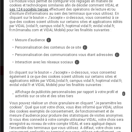
Ce module vous permet de configurer vos réglages en matière de
cookies et technologies similaires afin de décider comment VIDAL et
ses 124 sociétés tierces
effectuent des opérations de lecture et/ou
Elixirs and Co
d’écriture d’informations au sein des terminaux que vous utilisez. En
cliquant sur le bouton « J’accepte » ci-dessous, vous consentez à ce
que des cookies soient utilisés sur certains sites et applications édités
Voir la fiche laboratoire
par VIDAL (vidal.fr, campus.vidal.fr, hoptimal.vidal.fr, evidal.vidal.fr,
fr.m3manabu.com et VIDAL Mobile) pour les finalités suivantes :
Mesure d’audience
i
Personnalisation des contenus de ce site
i
Personnalisation des communications vous étant adressées
i
Interaction avec les réseaux sociaux
i
En cliquant sur le bouton « J’accepte » ci-dessous, vous consentez
également à ce que des cookies soient utilisés sur certains sites et
applications édités par VIDAL(vidal.fr, campus.vidal.fr, hoptimal.vidal.fr,
evidal.vidal.fr et VIDAL Mobile) pour les finalités suivantes :
Affichage de publicités personnalisées par rapport à votre profil et
i
activités sur ce site et des sites tiers
Vous pouvez réaliser un choix granulaire en cliquant "Je paramètre les
cookies". Quel que soit votre choix, vous êtes informé que VIDAL utilise
des cookies exemptés de consentement, de fonctionnement et de
Espace produit
mesure d'audience pour produire des statistiques de visites anonymes.
Si vous êtes connecté à votre compte utilisateur VIDAL, votre choix sera
enregistré au niveau de votre compte VIDAL et sera appliqué depuis
Boutique
l’ensemble des terminaux que vous utilisez. A défaut, votre choix sera
VIDAL Expert
uniquement applicable au terminal que vous utilisez actuellement : un