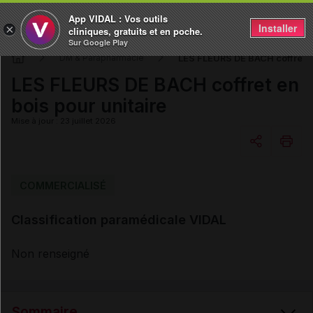
App VIDAL : Vos outils
Installer
×
cliniques, gratuits et en poche.
Sur Google Play
LES FLEURS DE BACH coffret en
DM & Parapharmacie
LES FLEURS DE BACH coffret en
bois pour unitaire
Mise à jour : 23 juillet 2026
Copier l'url
COMMERCIALISÉ
Classification paramédicale VIDAL
Email
Non renseigné
Sommaire