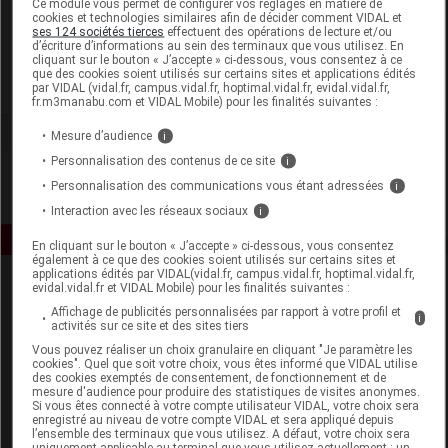
Ce module vous permet de configurer vos réglages en matière de
cookies et technologies similaires afin de décider comment VIDAL et
ses 124 sociétés tierces
effectuent des opérations de lecture et/ou
Deva
d’écriture d’informations au sein des terminaux que vous utilisez. En
cliquant sur le bouton « J’accepte » ci-dessous, vous consentez à ce
que des cookies soient utilisés sur certains sites et applications édités
Voir la fiche laboratoire
par VIDAL (vidal.fr, campus.vidal.fr, hoptimal.vidal.fr, evidal.vidal.fr,
fr.m3manabu.com et VIDAL Mobile) pour les finalités suivantes :
Mesure d’audience
i
Personnalisation des contenus de ce site
i
Personnalisation des communications vous étant adressées
i
Interaction avec les réseaux sociaux
i
En cliquant sur le bouton « J’accepte » ci-dessous, vous consentez
également à ce que des cookies soient utilisés sur certains sites et
applications édités par VIDAL(vidal.fr, campus.vidal.fr, hoptimal.vidal.fr,
evidal.vidal.fr et VIDAL Mobile) pour les finalités suivantes :
Affichage de publicités personnalisées par rapport à votre profil et
i
activités sur ce site et des sites tiers
Vous pouvez réaliser un choix granulaire en cliquant "Je paramètre les
cookies". Quel que soit votre choix, vous êtes informé que VIDAL utilise
des cookies exemptés de consentement, de fonctionnement et de
Espace produit
mesure d'audience pour produire des statistiques de visites anonymes.
Si vous êtes connecté à votre compte utilisateur VIDAL, votre choix sera
enregistré au niveau de votre compte VIDAL et sera appliqué depuis
Boutique
l’ensemble des terminaux que vous utilisez. A défaut, votre choix sera
VIDAL Expert
uniquement applicable au terminal que vous utilisez actuellement : un