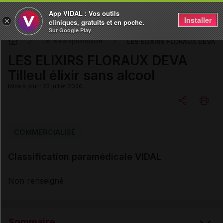
App VIDAL : Vos outils
Installer
×
cliniques, gratuits et en poche.
Sur Google Play
LES ELIXIRS FLORAUX DEVA Till
DM & Parapharmacie
LES ELIXIRS FLORAUX DEVA
Tilleul élixir sans alcool
Mise à jour : 23 juillet 2026
Copier l'url
COMMERCIALISÉ
Classification paramédicale VIDAL
Email
Non renseigné
Sommaire