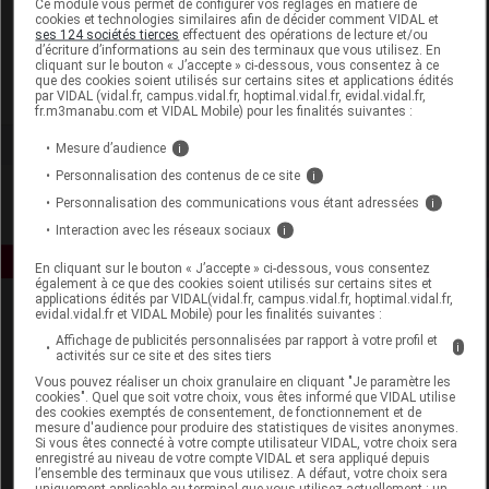
Ce module vous permet de configurer vos réglages en matière de
cookies et technologies similaires afin de décider comment VIDAL et
ses 124 sociétés tierces
effectuent des opérations de lecture et/ou
Deva
d’écriture d’informations au sein des terminaux que vous utilisez. En
cliquant sur le bouton « J’accepte » ci-dessous, vous consentez à ce
que des cookies soient utilisés sur certains sites et applications édités
Voir la fiche laboratoire
par VIDAL (vidal.fr, campus.vidal.fr, hoptimal.vidal.fr, evidal.vidal.fr,
fr.m3manabu.com et VIDAL Mobile) pour les finalités suivantes :
Mesure d’audience
i
Personnalisation des contenus de ce site
i
Personnalisation des communications vous étant adressées
i
Interaction avec les réseaux sociaux
i
En cliquant sur le bouton « J’accepte » ci-dessous, vous consentez
également à ce que des cookies soient utilisés sur certains sites et
applications édités par VIDAL(vidal.fr, campus.vidal.fr, hoptimal.vidal.fr,
evidal.vidal.fr et VIDAL Mobile) pour les finalités suivantes :
Affichage de publicités personnalisées par rapport à votre profil et
i
activités sur ce site et des sites tiers
Vous pouvez réaliser un choix granulaire en cliquant "Je paramètre les
cookies". Quel que soit votre choix, vous êtes informé que VIDAL utilise
des cookies exemptés de consentement, de fonctionnement et de
Espace produit
mesure d'audience pour produire des statistiques de visites anonymes.
Si vous êtes connecté à votre compte utilisateur VIDAL, votre choix sera
enregistré au niveau de votre compte VIDAL et sera appliqué depuis
Boutique
l’ensemble des terminaux que vous utilisez. A défaut, votre choix sera
VIDAL Expert
uniquement applicable au terminal que vous utilisez actuellement : un