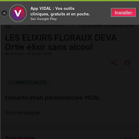
App VIDAL : Vos outils
Installer
×
cliniques, gratuits et en poche.
Sur Google Play
LES ELIXIRS FLORAUX DEVA Orti
DM & Parapharmacie
LES ELIXIRS FLORAUX DEVA
Ortie élixir sans alcool
Mise à jour : 23 juillet 2026
Copier l'url
COMMERCIALISÉ
Classification paramédicale VIDAL
Email
Non renseigné
Sommaire