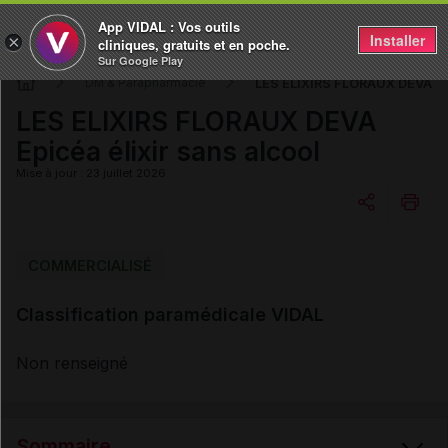
App VIDAL : Vos outils
Installer
×
cliniques, gratuits et en poche.
Sur Google Play
LES ELIXIRS FLORAUX DEVA Epi
DM & Parapharmacie
LES ELIXIRS FLORAUX DEVA
Epicéa élixir sans alcool
Mise à jour : 23 juillet 2026
Copier l'url
COMMERCIALISÉ
Classification paramédicale VIDAL
Email
Non renseigné
Sommaire