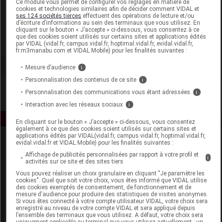
Ce module vous permet de configurer vos réglages en matière de
cookies et technologies similaires afin de décider comment VIDAL et
ses 124 sociétés tierces
effectuent des opérations de lecture et/ou
Deva
d’écriture d’informations au sein des terminaux que vous utilisez. En
cliquant sur le bouton « J’accepte » ci-dessous, vous consentez à ce
que des cookies soient utilisés sur certains sites et applications édités
Voir la fiche laboratoire
par VIDAL (vidal.fr, campus.vidal.fr, hoptimal.vidal.fr, evidal.vidal.fr,
fr.m3manabu.com et VIDAL Mobile) pour les finalités suivantes :
Mesure d’audience
i
Personnalisation des contenus de ce site
i
Personnalisation des communications vous étant adressées
i
Interaction avec les réseaux sociaux
i
En cliquant sur le bouton « J’accepte » ci-dessous, vous consentez
également à ce que des cookies soient utilisés sur certains sites et
applications édités par VIDAL(vidal.fr, campus.vidal.fr, hoptimal.vidal.fr,
evidal.vidal.fr et VIDAL Mobile) pour les finalités suivantes :
Affichage de publicités personnalisées par rapport à votre profil et
i
activités sur ce site et des sites tiers
Vous pouvez réaliser un choix granulaire en cliquant "Je paramètre les
cookies". Quel que soit votre choix, vous êtes informé que VIDAL utilise
des cookies exemptés de consentement, de fonctionnement et de
Espace produit
mesure d'audience pour produire des statistiques de visites anonymes.
Si vous êtes connecté à votre compte utilisateur VIDAL, votre choix sera
enregistré au niveau de votre compte VIDAL et sera appliqué depuis
Boutique
l’ensemble des terminaux que vous utilisez. A défaut, votre choix sera
VIDAL Expert
uniquement applicable au terminal que vous utilisez actuellement : un