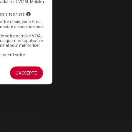
vidal.fr et VIDAL Mobile)
es sites tiers
i
votre choix, vous êtes
mesure d'audience pour
u de votre compte VIDAL
a uniquement applicable
ommercialisé
rminal pour mémoriser
t moment votre
J'ACCEPTE