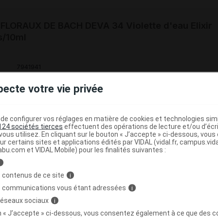
 FLORAUX DE BACH DEVA 34 Violette d'eau Elixir
s/10ml
7941941
3401579419410
pecte votre vie privée
3760102772362
r
Deva
NR
e configurer vos réglages en matière de cookies et technologies simil
124 sociétés tierces
effectuent des opérations de lecture et/ou d’écr
ous utilisez. En cliquant sur le bouton « J’accepte » ci-dessous, vou
ur certains sites et applications édités par VIDAL (vidal.fr, campus.vidal.
abu.com et VIDAL Mobile) pour les finalités suivantes :
i
 FLORAUX DE BACH DEVA 34 Violette d'eau
C
 contenus de ce site
i
te-gttes/15ml
s communications vous étant adressées
i
 réseaux sociaux
i
3760102776001
on « J’accepte » ci-dessous, vous consentez également à ce que des co