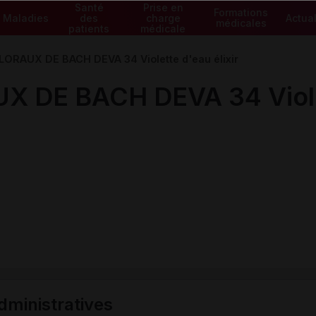
Santé
Prise en
Formations
Maladies
des
charge
Actual
médicales
patients
médicale
LORAUX DE BACH DEVA 34 Violette d'eau élixir
X DE BACH DEVA 34 Violet
ministratives