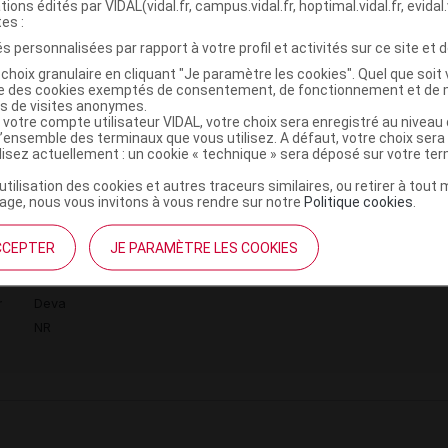
tions édités par VIDAL(vidal.fr, campus.vidal.fr, hoptimal.vidal.fr, evidal.
r
Deva
tes :
NR
s personnalisées par rapport à votre profil et activités sur ce site et d
choix granulaire en cliquant "Je paramètre les cookies". Quel que soit 
ise des cookies exemptés de consentement, de fonctionnement et de 
es de visites anonymes.
 votre compte utilisateur VIDAL, votre choix sera enregistré au nivea
l’ensemble des terminaux que vous utilisez. A défaut, votre choix ser
 FLORAUX DE BACH DEVA 34 Violette d'eau
C
ilisez actuellement : un cookie « technique » sera déposé sur votre te
te-gttes/30ml
’utilisation des cookies et autres traceurs similaires, ou retirer à tou
ge, nous vous invitons à vous rendre sur notre
Politique cookies
.
7941958
CCEPTER
JE PARAMÈTRE LES COOKIES
3401579419588
3760102772751
r
Deva
NR