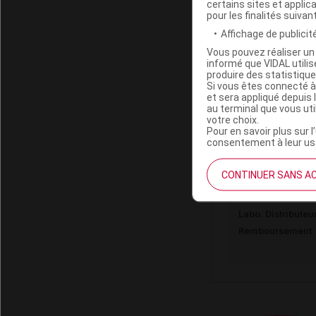
certains sites et applica
Labo. Distributeu
pour les finalités suivan
Remboursement
Affichage de publicité
Vous pouvez réaliser un 
informé que VIDAL util
produire des statistiqu
Si vous êtes connecté à
et sera appliqué depuis 
LES ELIXIRS
au terminal que vous ut
Elixir Fl cp
votre choix.
Pour en savoir plus sur l
consentement à leur usa
Code ACL
CONTINUER SANS A
Code 13
Code EAN
Labo. Distributeu
Remboursement