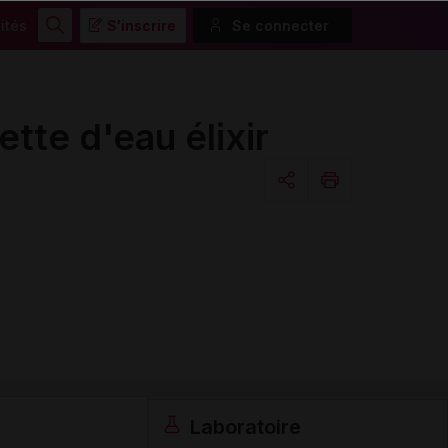
ités
S'inscrire
Se connecter
Rechercher
te d'eau élixir
Copier l'url
Email
Laboratoire