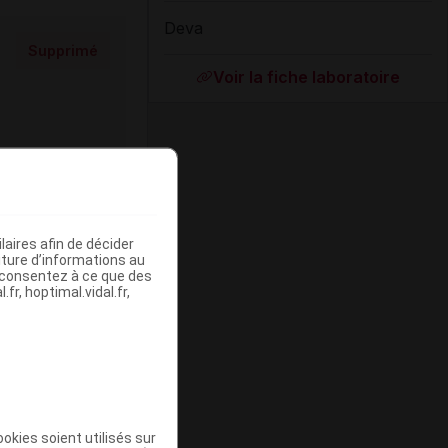
Deva
Supprimé
Voir la fiche laboratoire
aires afin de décider
iture d’informations au
s consentez à ce que des
fr, hoptimal.vidal.fr,
ommercialisé
okies soient utilisés sur