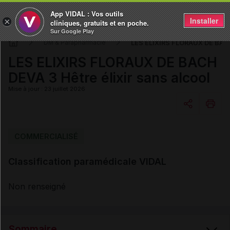
App VIDAL : Vos outils
Installer
×
cliniques, gratuits et en poche.
Sur Google Play
LES ELIXIRS FLORAUX DE BACH 
DM & Parapharmacie
LES ELIXIRS FLORAUX DE BACH
DEVA 3 Hêtre élixir sans alcool
Mise à jour : 23 juillet 2026
Copier l'url
COMMERCIALISÉ
Classification paramédicale VIDAL
Email
Non renseigné
Sommaire