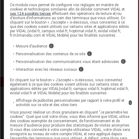
Laboratoire
Ce module vous permet de configurer vos réglages en matière de
cookies et technologies similaires afin de décider comment VIDAL et
ses 124 sociétés tierces
effectuent des opérations de lecture et/ou
d’écriture d’informations au sein des terminaux que vous utilisez. En
Deva
cliquant sur le bouton « J’accepte » ci-dessous, vous consentez à ce
que des cookies soient utilisés sur certains sites et applications édités
par VIDAL (vidal.fr, campus.vidal.fr, hoptimal.vidal.fr, evidal.vidal.fr,
Voir la fiche laboratoire
fr.m3manabu.com et VIDAL Mobile) pour les finalités suivantes :
Mesure d’audience
i
Personnalisation des contenus de ce site
i
Personnalisation des communications vous étant adressées
i
Interaction avec les réseaux sociaux
i
En cliquant sur le bouton « J’accepte » ci-dessous, vous consentez
également à ce que des cookies soient utilisés sur certains sites et
applications édités par VIDAL(vidal.fr, campus.vidal.fr, hoptimal.vidal.fr,
evidal.vidal.fr et VIDAL Mobile) pour les finalités suivantes :
Affichage de publicités personnalisées par rapport à votre profil et
i
activités sur ce site et des sites tiers
Vous pouvez réaliser un choix granulaire en cliquant "Je paramètre les
cookies". Quel que soit votre choix, vous êtes informé que VIDAL utilise
des cookies exemptés de consentement, de fonctionnement et de
mesure d'audience pour produire des statistiques de visites anonymes.
Espace produit
Si vous êtes connecté à votre compte utilisateur VIDAL, votre choix sera
enregistré au niveau de votre compte VIDAL et sera appliqué depuis
Boutique
l’ensemble des terminaux que vous utilisez. A défaut, votre choix sera