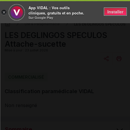
App VIDAL : Vos outils
Installer
×
cliniques, gratuits et en poche.
Sur Google Play
LES DEGLINGOS SPECULOS At
DM & Parapharmacie
LES DEGLINGOS SPECULOS
Attache-sucette
Mise à jour : 23 juillet 2026
Copier l'url
COMMERCIALISÉ
Classification paramédicale VIDAL
Email
Non renseigné
Sommaire