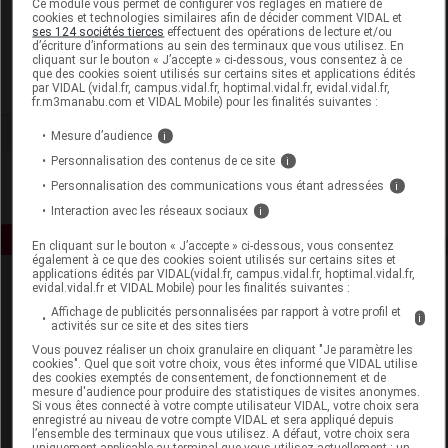
Ce module vous permet de configurer vos réglages en matière de
cookies et technologies similaires afin de décider comment VIDAL et
ses 124 sociétés tierces
effectuent des opérations de lecture et/ou
Soframar
d’écriture d’informations au sein des terminaux que vous utilisez. En
cliquant sur le bouton « J’accepte » ci-dessous, vous consentez à ce
que des cookies soient utilisés sur certains sites et applications édités
Voir la fiche laboratoire
par VIDAL (vidal.fr, campus.vidal.fr, hoptimal.vidal.fr, evidal.vidal.fr,
fr.m3manabu.com et VIDAL Mobile) pour les finalités suivantes :
Mesure d’audience
i
Personnalisation des contenus de ce site
i
Personnalisation des communications vous étant adressées
i
Interaction avec les réseaux sociaux
i
En cliquant sur le bouton « J’accepte » ci-dessous, vous consentez
également à ce que des cookies soient utilisés sur certains sites et
applications édités par VIDAL(vidal.fr, campus.vidal.fr, hoptimal.vidal.fr,
evidal.vidal.fr et VIDAL Mobile) pour les finalités suivantes :
Affichage de publicités personnalisées par rapport à votre profil et
i
activités sur ce site et des sites tiers
Vous pouvez réaliser un choix granulaire en cliquant "Je paramètre les
cookies". Quel que soit votre choix, vous êtes informé que VIDAL utilise
des cookies exemptés de consentement, de fonctionnement et de
Espace produit
mesure d'audience pour produire des statistiques de visites anonymes.
Si vous êtes connecté à votre compte utilisateur VIDAL, votre choix sera
enregistré au niveau de votre compte VIDAL et sera appliqué depuis
Boutique
l’ensemble des terminaux que vous utilisez. A défaut, votre choix sera
VIDAL Expert
uniquement applicable au terminal que vous utilisez actuellement : un