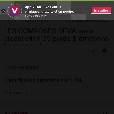
App VIDAL : Vos outils
Installer
×
cliniques, gratuits et en poche.
Sur Google Play
LES COMPOSES DEVA sans alcoo
DM & Parapharmacie
LES COMPOSES DEVA sans
alcool élixir 25 poids & émotions
Mise à jour : 23 juillet 2026
Copier l'url
COMMERCIALISÉ
Classification paramédicale VIDAL
Email
Non renseigné
Sommaire