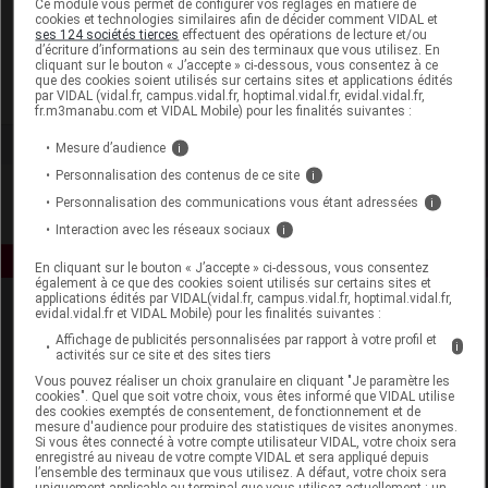
Ce module vous permet de configurer vos réglages en matière de
cookies et technologies similaires afin de décider comment VIDAL et
ses 124 sociétés tierces
effectuent des opérations de lecture et/ou
Deva
d’écriture d’informations au sein des terminaux que vous utilisez. En
cliquant sur le bouton « J’accepte » ci-dessous, vous consentez à ce
que des cookies soient utilisés sur certains sites et applications édités
Voir la fiche laboratoire
par VIDAL (vidal.fr, campus.vidal.fr, hoptimal.vidal.fr, evidal.vidal.fr,
fr.m3manabu.com et VIDAL Mobile) pour les finalités suivantes :
Mesure d’audience
i
Personnalisation des contenus de ce site
i
Personnalisation des communications vous étant adressées
i
Interaction avec les réseaux sociaux
i
En cliquant sur le bouton « J’accepte » ci-dessous, vous consentez
également à ce que des cookies soient utilisés sur certains sites et
applications édités par VIDAL(vidal.fr, campus.vidal.fr, hoptimal.vidal.fr,
evidal.vidal.fr et VIDAL Mobile) pour les finalités suivantes :
Affichage de publicités personnalisées par rapport à votre profil et
i
activités sur ce site et des sites tiers
Vous pouvez réaliser un choix granulaire en cliquant "Je paramètre les
cookies". Quel que soit votre choix, vous êtes informé que VIDAL utilise
des cookies exemptés de consentement, de fonctionnement et de
Espace produit
mesure d'audience pour produire des statistiques de visites anonymes.
Si vous êtes connecté à votre compte utilisateur VIDAL, votre choix sera
enregistré au niveau de votre compte VIDAL et sera appliqué depuis
Boutique
l’ensemble des terminaux que vous utilisez. A défaut, votre choix sera
VIDAL Expert
uniquement applicable au terminal que vous utilisez actuellement : un