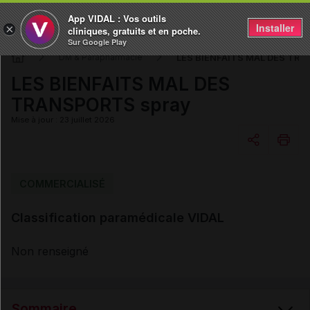
App VIDAL : Vos outils
Installer
×
cliniques, gratuits et en poche.
Sur Google Play
LES BIENFAITS MAL DES TRA
DM & Parapharmacie
LES BIENFAITS MAL DES
TRANSPORTS spray
Mise à jour : 23 juillet 2026
Copier l'url
COMMERCIALISÉ
Classification paramédicale VIDAL
Email
Non renseigné
Sommaire