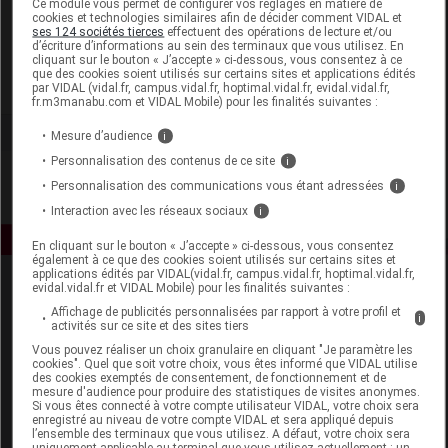
Ce module vous permet de configurer vos réglages en matière de
cookies et technologies similaires afin de décider comment VIDAL et
ses 124 sociétés tierces
effectuent des opérations de lecture et/ou
Les Bienfaits
d’écriture d’informations au sein des terminaux que vous utilisez. En
cliquant sur le bouton « J’accepte » ci-dessous, vous consentez à ce
que des cookies soient utilisés sur certains sites et applications édités
Voir la fiche laboratoire
par VIDAL (vidal.fr, campus.vidal.fr, hoptimal.vidal.fr, evidal.vidal.fr,
fr.m3manabu.com et VIDAL Mobile) pour les finalités suivantes :
Mesure d’audience
i
Personnalisation des contenus de ce site
i
Personnalisation des communications vous étant adressées
i
Interaction avec les réseaux sociaux
i
En cliquant sur le bouton « J’accepte » ci-dessous, vous consentez
également à ce que des cookies soient utilisés sur certains sites et
applications édités par VIDAL(vidal.fr, campus.vidal.fr, hoptimal.vidal.fr,
evidal.vidal.fr et VIDAL Mobile) pour les finalités suivantes :
Affichage de publicités personnalisées par rapport à votre profil et
i
activités sur ce site et des sites tiers
Vous pouvez réaliser un choix granulaire en cliquant "Je paramètre les
cookies". Quel que soit votre choix, vous êtes informé que VIDAL utilise
des cookies exemptés de consentement, de fonctionnement et de
Espace produit
mesure d'audience pour produire des statistiques de visites anonymes.
Si vous êtes connecté à votre compte utilisateur VIDAL, votre choix sera
enregistré au niveau de votre compte VIDAL et sera appliqué depuis
Boutique
l’ensemble des terminaux que vous utilisez. A défaut, votre choix sera
VIDAL Expert
uniquement applicable au terminal que vous utilisez actuellement : un