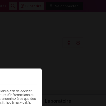
ités
S'inscrire
Se connecter
Rechercher
Copier l'url
Email
aires afin de décider
iture d’informations au
s consentez à ce que des
Laboratoire
fr, hoptimal.vidal.fr,