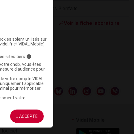
Les Bienfaits
ommercialisé
Voir la fiche laboratoire
okies soient utilisés sur
vidal.fr et VIDAL Mobile)
es sites tiers
i
votre choix, vous êtes
mesure d'audience pour
u de votre compte VIDAL
a uniquement applicable
rminal pour mémoriser
t moment votre
J'ACCEPTE
rtenaires
Vidal Mobile
 logiciel