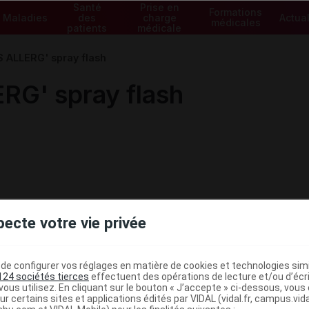
Santé
Prise en
Formations
Maladies
des
charge
Actual
médicales
patients
médicale
 ALLERG' spray flash
RG' spray flash
pecte votre vie privée
e configurer vos réglages en matière de cookies et technologies simil
124 sociétés tierces
effectuent des opérations de lecture et/ou d’écr
ous utilisez. En cliquant sur le bouton « J’accepte » ci-dessous, vou
ministratives
ur certains sites et applications édités par VIDAL (vidal.fr, campus.vidal.