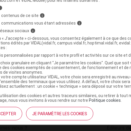
abu.com et VIDAL Mobile) pour les finalités suivantes :
i
TS ALLERG' Spray flash Fl/20ml
C
 contenus de ce site
i
s communications vous étant adressées
i
 réseaux sociaux
i
3770023386920
on « J’accepte » ci-dessous, vous consentez également à ce que des co
r
Les Bienfaits
tions édités par VIDAL(vidal.fr, campus.vidal.fr, hoptimal.vidal.fr, evidal.
NR
tes :
s personnalisées par rapport à votre profil et activités sur ce site et d
choix granulaire en cliquant "Je paramètre les cookies". Quel que soit 
ise des cookies exemptés de consentement, de fonctionnement et de 
es de visites anonymes.
 votre compte utilisateur VIDAL, votre choix sera enregistré au nivea
l’ensemble des terminaux que vous utilisez. A défaut, votre choix ser
ilisez actuellement : un cookie « technique » sera déposé sur votre te
’utilisation des cookies et autres traceurs similaires, ou retirer à tou
ge, nous vous invitons à vous rendre sur notre
Politique cookies
.
CCEPTER
JE PARAMÈTRE LES COOKIES
institutionnel
Espace pa
mmes-nous ?
Éditeurs de