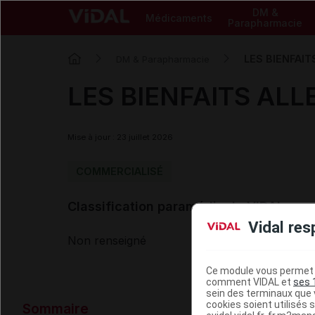
DM &
Médicaments
Parapharmacie
LES BIENFAITS
DM & Parapharmacie
LES BIENFAITS ALLE
Mise à jour : 23 juillet 2026
COMMERCIALISÉ
Classification paramédicale VIDAL
Vidal res
Non renseigné
Ce module vous permet d
comment VIDAL et
ses 
sein des terminaux que v
Données ad
cookies soient utilisés s
Sommaire