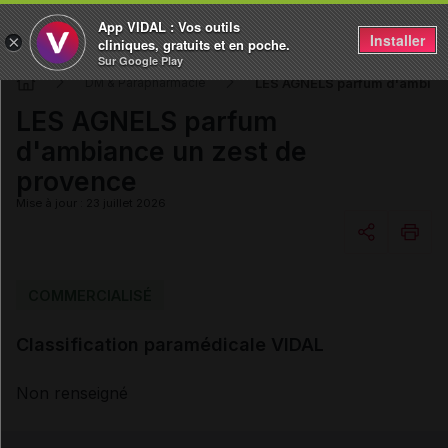
App VIDAL : Vos outils
Installer
×
cliniques, gratuits et en poche.
Sur Google Play
LES AGNELS parfum d'ambianc
DM & Parapharmacie
LES AGNELS parfum
d'ambiance un zest de
provence
Mise à jour : 23 juillet 2026
Copier l'url
COMMERCIALISÉ
Classification paramédicale VIDAL
Email
Non renseigné