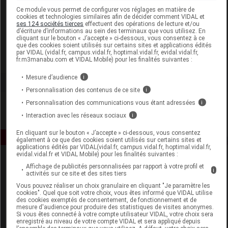
Laboratoire
Ce module vous permet de configurer vos réglages en matière de
cookies et technologies similaires afin de décider comment VIDAL et
ses 124 sociétés tierces
effectuent des opérations de lecture et/ou
d’écriture d’informations au sein des terminaux que vous utilisez. En
Aquaromat
cliquant sur le bouton « J’accepte » ci-dessous, vous consentez à ce
que des cookies soient utilisés sur certains sites et applications édités
par VIDAL (vidal.fr, campus.vidal.fr, hoptimal.vidal.fr, evidal.vidal.fr,
Voir la fiche laboratoire
fr.m3manabu.com et VIDAL Mobile) pour les finalités suivantes :
Mesure d’audience
i
Personnalisation des contenus de ce site
i
Personnalisation des communications vous étant adressées
i
Interaction avec les réseaux sociaux
i
En cliquant sur le bouton « J’accepte » ci-dessous, vous consentez
également à ce que des cookies soient utilisés sur certains sites et
applications édités par VIDAL(vidal.fr, campus.vidal.fr, hoptimal.vidal.fr,
evidal.vidal.fr et VIDAL Mobile) pour les finalités suivantes :
Affichage de publicités personnalisées par rapport à votre profil et
i
activités sur ce site et des sites tiers
Vous pouvez réaliser un choix granulaire en cliquant "Je paramètre les
cookies". Quel que soit votre choix, vous êtes informé que VIDAL utilise
des cookies exemptés de consentement, de fonctionnement et de
mesure d'audience pour produire des statistiques de visites anonymes.
Espace produit
Si vous êtes connecté à votre compte utilisateur VIDAL, votre choix sera
enregistré au niveau de votre compte VIDAL et sera appliqué depuis