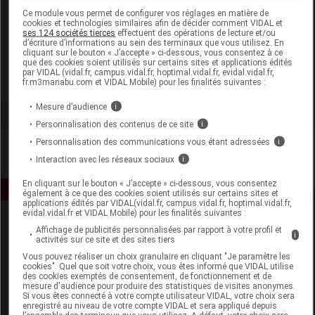
Laboratoire
Ce module vous permet de configurer vos réglages en matière de
cookies et technologies similaires afin de décider comment VIDAL et
ses 124 sociétés tierces
effectuent des opérations de lecture et/ou
d’écriture d’informations au sein des terminaux que vous utilisez. En
Aquaromat
cliquant sur le bouton « J’accepte » ci-dessous, vous consentez à ce
que des cookies soient utilisés sur certains sites et applications édités
par VIDAL (vidal.fr, campus.vidal.fr, hoptimal.vidal.fr, evidal.vidal.fr,
Voir la fiche laboratoire
fr.m3manabu.com et VIDAL Mobile) pour les finalités suivantes :
Mesure d’audience
i
Personnalisation des contenus de ce site
i
Personnalisation des communications vous étant adressées
i
Interaction avec les réseaux sociaux
i
En cliquant sur le bouton « J’accepte » ci-dessous, vous consentez
également à ce que des cookies soient utilisés sur certains sites et
applications édités par VIDAL(vidal.fr, campus.vidal.fr, hoptimal.vidal.fr,
evidal.vidal.fr et VIDAL Mobile) pour les finalités suivantes :
Affichage de publicités personnalisées par rapport à votre profil et
i
activités sur ce site et des sites tiers
Vous pouvez réaliser un choix granulaire en cliquant "Je paramètre les
cookies". Quel que soit votre choix, vous êtes informé que VIDAL utilise
des cookies exemptés de consentement, de fonctionnement et de
mesure d'audience pour produire des statistiques de visites anonymes.
Espace produit
Si vous êtes connecté à votre compte utilisateur VIDAL, votre choix sera
enregistré au niveau de votre compte VIDAL et sera appliqué depuis