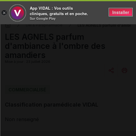
App VIDAL : Vos outils
Installer
×
cliniques, gratuits et en poche.
Sur Google Play
LES AGNELS parfum d'ambianc
DM & Parapharmacie
LES AGNELS parfum
d'ambiance à l'ombre des
amandiers
Mise à jour : 23 juillet 2026
Copier l'url
COMMERCIALISÉ
Classification paramédicale VIDAL
Email
Non renseigné