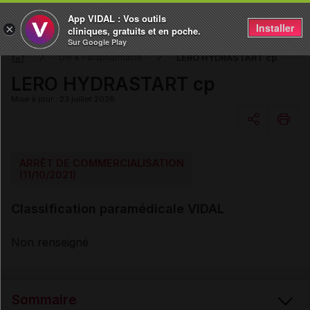
App VIDAL : Vos outils
Installer
×
cliniques, gratuits et en poche.
Sur Google Play
LERO HYDRASTART cp
DM & Parapharmacie
LERO HYDRASTART cp
Mise à jour : 23 juillet 2026
Copier l'url
ARRÊT DE COMMERCIALISATION
(11/10/2021)
Email
Classification paramédicale VIDAL
Non renseigné
Sommaire