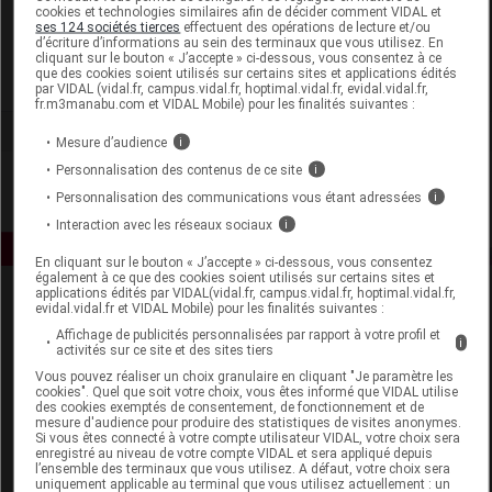
cookies et technologies similaires afin de décider comment VIDAL et
Laboratoire Léro
ses 124 sociétés tierces
effectuent des opérations de lecture et/ou
d’écriture d’informations au sein des terminaux que vous utilisez. En
cliquant sur le bouton « J’accepte » ci-dessous, vous consentez à ce
que des cookies soient utilisés sur certains sites et applications édités
Voir la fiche laboratoire
par VIDAL (vidal.fr, campus.vidal.fr, hoptimal.vidal.fr, evidal.vidal.fr,
fr.m3manabu.com et VIDAL Mobile) pour les finalités suivantes :
Mesure d’audience
i
Personnalisation des contenus de ce site
i
Personnalisation des communications vous étant adressées
i
Interaction avec les réseaux sociaux
i
En cliquant sur le bouton « J’accepte » ci-dessous, vous consentez
également à ce que des cookies soient utilisés sur certains sites et
applications édités par VIDAL(vidal.fr, campus.vidal.fr, hoptimal.vidal.fr,
evidal.vidal.fr et VIDAL Mobile) pour les finalités suivantes :
Affichage de publicités personnalisées par rapport à votre profil et
i
activités sur ce site et des sites tiers
Vous pouvez réaliser un choix granulaire en cliquant "Je paramètre les
cookies". Quel que soit votre choix, vous êtes informé que VIDAL utilise
des cookies exemptés de consentement, de fonctionnement et de
Espace produit
mesure d'audience pour produire des statistiques de visites anonymes.
Si vous êtes connecté à votre compte utilisateur VIDAL, votre choix sera
Boutique
enregistré au niveau de votre compte VIDAL et sera appliqué depuis
l’ensemble des terminaux que vous utilisez. A défaut, votre choix sera
VIDAL Expert
uniquement applicable au terminal que vous utilisez actuellement : un