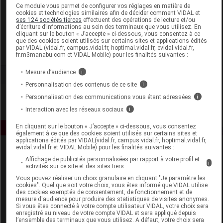
Laboratoire
Ce module vous permet de configurer vos réglages en matière de
cookies et technologies similaires afin de décider comment VIDAL et
ses 124 sociétés tierces
effectuent des opérations de lecture et/ou
d’écriture d’informations au sein des terminaux que vous utilisez. En
Domes Pharma
cliquant sur le bouton « J’accepte » ci-dessous, vous consentez à ce
que des cookies soient utilisés sur certains sites et applications édités
par VIDAL (vidal.fr, campus.vidal.fr, hoptimal.vidal.fr, evidal.vidal.fr,
Voir la fiche laboratoire
fr.m3manabu.com et VIDAL Mobile) pour les finalités suivantes :
Mesure d’audience
i
Personnalisation des contenus de ce site
i
Personnalisation des communications vous étant adressées
i
Interaction avec les réseaux sociaux
i
En cliquant sur le bouton « J’accepte » ci-dessous, vous consentez
également à ce que des cookies soient utilisés sur certains sites et
applications édités par VIDAL(vidal.fr, campus.vidal.fr, hoptimal.vidal.fr,
evidal.vidal.fr et VIDAL Mobile) pour les finalités suivantes :
Affichage de publicités personnalisées par rapport à votre profil et
i
activités sur ce site et des sites tiers
Vous pouvez réaliser un choix granulaire en cliquant "Je paramètre les
cookies". Quel que soit votre choix, vous êtes informé que VIDAL utilise
des cookies exemptés de consentement, de fonctionnement et de
mesure d'audience pour produire des statistiques de visites anonymes.
Espace produit
Si vous êtes connecté à votre compte utilisateur VIDAL, votre choix sera
enregistré au niveau de votre compte VIDAL et sera appliqué depuis
Boutique
l’ensemble des terminaux que vous utilisez. A défaut, votre choix sera