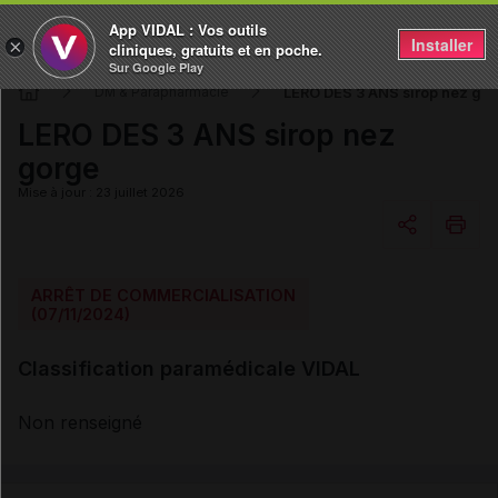
App VIDAL : Vos outils
Installer
×
cliniques, gratuits et en poche.
Sur Google Play
LERO DES 3 ANS sirop nez go
DM & Parapharmacie
LERO DES 3 ANS sirop nez
gorge
Mise à jour : 23 juillet 2026
Copier l'url
ARRÊT DE COMMERCIALISATION
(07/11/2024)
Email
Classification paramédicale VIDAL
Non renseigné