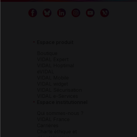
Espace produit
Boutique
VIDAL Expert
VIDAL Hoptimal
eVIDAL
VIDAL Mobile
VIDAL widget
VIDAL Sécurisation
VIDAL e-Services
Espace institutionnel
Qui sommes-nous ?
VIDAL France
Carrières
Charte éthique et