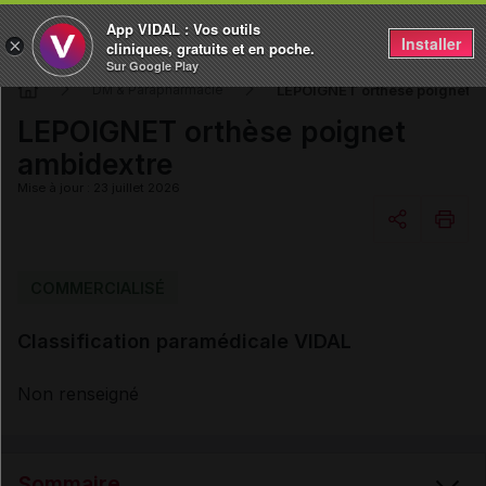
App VIDAL : Vos outils
Installer
×
cliniques, gratuits et en poche.
Sur Google Play
LEPOIGNET orthèse poignet a
DM & Parapharmacie
LEPOIGNET orthèse poignet
ambidextre
Mise à jour : 23 juillet 2026
Copier l'url
COMMERCIALISÉ
Classification paramédicale VIDAL
Email
Non renseigné
Sommaire