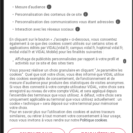
LEPOIGNET Orthèse poignet ambidextre
Mesure d’audience
i
noir T3
Personnalisation des contenus de ce site
i
Personnalisation des communications vous étant adressées
i
Commercialisé
Interaction avec les réseaux sociaux
i
En cliquant sur le bouton « J’accepte » ci-dessous, vous consentez
Code ACL
9789816
également à ce que des cookies soient utilisés sur certains sites et
Code 13
3401097898162
applications édités par VIDAL(vidal.fr, campus.vidal.fr, hoptimal.vidal.fr,
evidal.vidal.fr et VIDAL Mobile) pour les finalités suivantes :
Code EAN
3111790265924
Affichage de publicités personnalisées par rapport à votre profil et
i
Labo. Distributeur
Thuasne
activités sur ce site et des sites tiers
Vous pouvez réaliser un choix granulaire en cliquant "Je paramètre les
cookies". Quel que soit votre choix, vous êtes informé que VIDAL utilise
des cookies exemptés de consentement, de fonctionnement et de
mesure d'audience pour produire des statistiques de visites anonymes.
Si vous êtes connecté à votre compte utilisateur VIDAL, votre choix sera
Code
Code
Nature
enregistré au niveau de votre compte VIDAL et sera appliqué depuis
Désignation
l’ensemble des terminaux que vous utilisez. A défaut, votre choix sera
LPPR
prestation
prestation
uniquement applicable au terminal que vous utilisez actuellement : un
cookie « technique » sera déposé sur votre terminal pour mémoriser
votre choix.
Pour en savoir plus sur l’utilisation des cookies et autres traceurs
similaires, ou retirer à tout moment votre consentement à leur usage,
COR. ORTHO.,
nous vous invitons à vous rendre sur notre
Politique cookies
.
MAIN-POIGNET,
ORTHESE
Orthèses