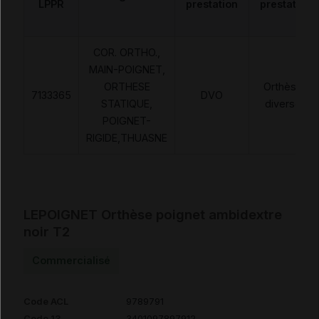
LPPR
prestation
prestation
COR. ORTHO.,
MAIN-POIGNET,
ORTHESE
Orthèses
7133365
DVO
STATIQUE,
diverses
POIGNET-
RIGIDE,THUASNE
LEPOIGNET Orthèse poignet ambidextre
noir T2
Commercialisé
Code ACL
9789791
Code 13
3401097897912