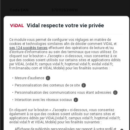
Code EAN
3701126316910
Labo. Distributeur
Cizeta Medicali France
Vidal respecte votre vie privée
Ce module vous permet de configurer vos réglages en matière de
cookies et technologies similaires afin de décider comment VIDAL et
Code
Code
Nature
Désignation
ses 124 sociétés tierces
effectuent des opérations de lecture et/ou
LPPR
prestation
prestation
d’écriture d’informations au sein des terminaux que vous utilisez. En
cliquant sur le bouton « J’accepte » ci-dessous, vous consentez à ce
que des cookies soient utilisés sur certains sites et applications édités
par VIDAL (vidal.fr, campus.vidal.fr, hoptimal.vidal.fr, evidal.vidal.fr,
fr.m3manabu.com et VIDAL Mobile) pour les finalités suivantes :
COR. ORTHO.,
MAIN-
Mesure d’audience
i
POIGNET,
Personnalisation des contenus de ce site
i
ORTHESE
Orthèses
Personnalisation des communications vous étant adressées
i
7110476
DVO
STATIQUE,
diverses
Interaction avec les réseaux sociaux
i
POIGNET-
En cliquant sur le bouton « J’accepte » ci-dessous, vous consentez
MAIN,CIZETA
également à ce que des cookies soient utilisés sur certains sites et
applications édités par VIDAL(vidal.fr, campus.vidal.fr, hoptimal.vidal.fr,
MEDICALI
evidal.vidal.fr et VIDAL Mobile) pour les finalités suivantes :
Affichage de publicités personnalisées par rapport à votre profil et