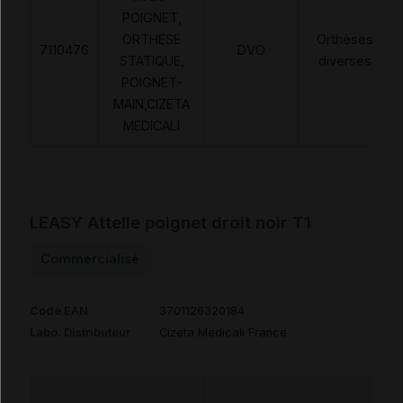
POIGNET,
ORTHESE
Orthèses
7110476
DVO
STATIQUE,
diverses
POIGNET-
MAIN,CIZETA
MEDICALI
LEASY Attelle poignet droit noir T1
Commercialisé
Code EAN
3701126320184
Labo. Distributeur
Cizeta Medicali France