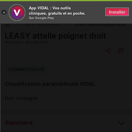
App VIDAL : Vos outils
Installer
×
cliniques, gratuits et en poche.
Sur Google Play
LEASY attelle poignet droit
DM & Parapharmacie
LEASY attelle poignet droit
Mise à jour : 23 juillet 2026
Copier l'url
COMMERCIALISÉ
Classification paramédicale VIDAL
Email
Non renseigné
Sommaire