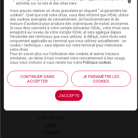
i
activités sur ce site et des sites tiers
Vous pouvez réaliser un choix granulaire en cliquant "Je paramètre les
cookies". Quel que soit votre choix, vous êtes informé que VIDAL utilise
des cookies exemptés de consentement, de fonctionnement et de
LEASY Attelle poignet droit noir T3
mesure d'audience pour produire des statistiques de visites anonymes.
Si vous êtes connecté à votre compte utilisateur VIDAL, votre choix sera
enregistré au niveau de votre compte VIDAL et sera appliqué depuis
Commercialisé
l’ensemble des terminaux que vous utilisez. A défaut, votre choix sera
uniquement applicable au terminal que vous utilisez actuellement : un
cookie « technique » sera déposé sur votre terminal pour mémoriser
votre choix.
Code EAN
3701126316927
Pour en savoir plus sur l’utilisation des cookies et autres traceurs
similaires, ou retirer à tout moment votre consentement à leur usage,
Labo. Distributeur
Cizeta Medicali France
nous vous invitons à vous rendre sur notre
Politique cookies
.
CONTINUER SANS
JE PARAMÈTRE LES
ACCEPTER
COOKIES
Code
Code
Nature
Désignation
J'ACCEPTE
LPPR
prestation
prestation
COR. ORTHO.,
MAIN-
POIGNET,