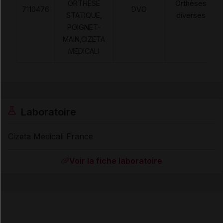
ORTHESE
Orthèses
7110476
DVO
STATIQUE,
diverses
POIGNET-
MAIN,CIZETA
MEDICALI
Laboratoire
Cizeta Medicali France
Voir la fiche laboratoire