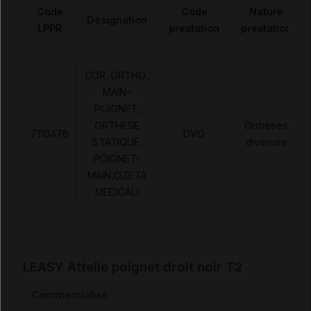
Code
Code
Nature
Désignation
LPPR
prestation
prestation
COR. ORTHO.,
MAIN-
POIGNET,
ORTHESE
Orthèses
7110476
DVO
STATIQUE,
diverses
POIGNET-
MAIN,CIZETA
MEDICALI
LEASY Attelle poignet droit noir T2
Commercialisé