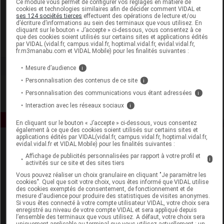
Ce module vous permet de configurer vos réglages en matière de
cookies et technologies similaires afin de décider comment VIDAL et
ses 124 sociétés tierces
effectuent des opérations de lecture et/ou
Gilbert
d’écriture d’informations au sein des terminaux que vous utilisez. En
cliquant sur le bouton « J’accepte » ci-dessous, vous consentez à ce
que des cookies soient utilisés sur certains sites et applications édités
Voir la fiche laboratoire
par VIDAL (vidal.fr, campus.vidal.fr, hoptimal.vidal.fr, evidal.vidal.fr,
fr.m3manabu.com et VIDAL Mobile) pour les finalités suivantes :
Mesure d’audience
i
Personnalisation des contenus de ce site
i
Personnalisation des communications vous étant adressées
i
Interaction avec les réseaux sociaux
i
En cliquant sur le bouton « J’accepte » ci-dessous, vous consentez
également à ce que des cookies soient utilisés sur certains sites et
applications édités par VIDAL(vidal.fr, campus.vidal.fr, hoptimal.vidal.fr,
evidal.vidal.fr et VIDAL Mobile) pour les finalités suivantes :
Affichage de publicités personnalisées par rapport à votre profil et
i
activités sur ce site et des sites tiers
Vous pouvez réaliser un choix granulaire en cliquant "Je paramètre les
cookies". Quel que soit votre choix, vous êtes informé que VIDAL utilise
des cookies exemptés de consentement, de fonctionnement et de
Espace produit
mesure d'audience pour produire des statistiques de visites anonymes.
Si vous êtes connecté à votre compte utilisateur VIDAL, votre choix sera
enregistré au niveau de votre compte VIDAL et sera appliqué depuis
Boutique
l’ensemble des terminaux que vous utilisez. A défaut, votre choix sera
VIDAL Expert
uniquement applicable au terminal que vous utilisez actuellement : un