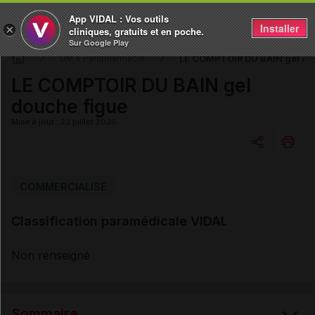
App VIDAL : Vos outils
Installer
×
cliniques, gratuits et en poche.
Sur Google Play
LE COMPTOIR DU BAIN gel do
DM & Parapharmacie
LE COMPTOIR DU BAIN gel
douche figue
Mise à jour : 23 juillet 2026
Copier l'url
COMMERCIALISÉ
Classification paramédicale VIDAL
Email
Non renseigné
Sommaire