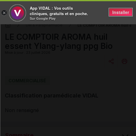
App VIDAL : Vos outils
Installer
×
cliniques, gratuits et en poche.
Sur Google Play
LE COMPTOIR AROMA huil esse
DM & Parapharmacie
LE COMPTOIR AROMA huil
essent Ylang-ylang ppg Bio
Mise à jour : 23 juillet 2026
Copier l'url
COMMERCIALISÉ
Classification paramédicale VIDAL
Email
Non renseigné
Sommaire