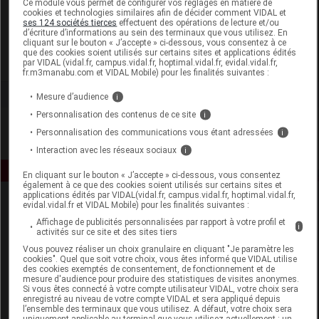
Ce module vous permet de configurer vos réglages en matière de
cookies et technologies similaires afin de décider comment VIDAL et
ses 124 sociétés tierces
effectuent des opérations de lecture et/ou
Gilbert
d’écriture d’informations au sein des terminaux que vous utilisez. En
cliquant sur le bouton « J’accepte » ci-dessous, vous consentez à ce
que des cookies soient utilisés sur certains sites et applications édités
Voir la fiche laboratoire
par VIDAL (vidal.fr, campus.vidal.fr, hoptimal.vidal.fr, evidal.vidal.fr,
fr.m3manabu.com et VIDAL Mobile) pour les finalités suivantes :
Mesure d’audience
i
Personnalisation des contenus de ce site
i
Personnalisation des communications vous étant adressées
i
Interaction avec les réseaux sociaux
i
En cliquant sur le bouton « J’accepte » ci-dessous, vous consentez
également à ce que des cookies soient utilisés sur certains sites et
applications édités par VIDAL(vidal.fr, campus.vidal.fr, hoptimal.vidal.fr,
evidal.vidal.fr et VIDAL Mobile) pour les finalités suivantes :
Affichage de publicités personnalisées par rapport à votre profil et
i
activités sur ce site et des sites tiers
Vous pouvez réaliser un choix granulaire en cliquant "Je paramètre les
cookies". Quel que soit votre choix, vous êtes informé que VIDAL utilise
des cookies exemptés de consentement, de fonctionnement et de
Espace produit
mesure d'audience pour produire des statistiques de visites anonymes.
Si vous êtes connecté à votre compte utilisateur VIDAL, votre choix sera
enregistré au niveau de votre compte VIDAL et sera appliqué depuis
Boutique
l’ensemble des terminaux que vous utilisez. A défaut, votre choix sera
VIDAL Expert
uniquement applicable au terminal que vous utilisez actuellement : un