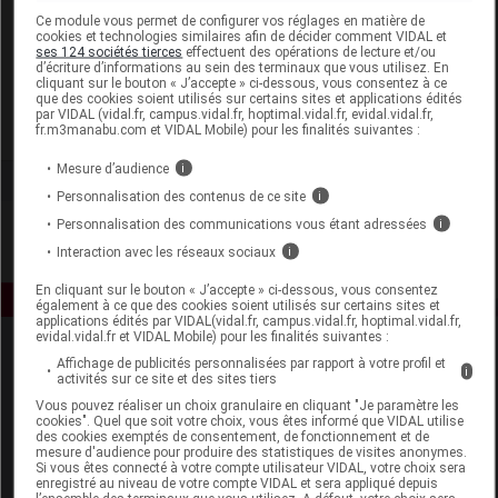
Laboratoire
Ce module vous permet de configurer vos réglages en matière de
cookies et technologies similaires afin de décider comment VIDAL et
ses 124 sociétés tierces
effectuent des opérations de lecture et/ou
d’écriture d’informations au sein des terminaux que vous utilisez. En
Gilbert
cliquant sur le bouton « J’accepte » ci-dessous, vous consentez à ce
que des cookies soient utilisés sur certains sites et applications édités
par VIDAL (vidal.fr, campus.vidal.fr, hoptimal.vidal.fr, evidal.vidal.fr,
Voir la fiche laboratoire
fr.m3manabu.com et VIDAL Mobile) pour les finalités suivantes :
Mesure d’audience
i
Personnalisation des contenus de ce site
i
Personnalisation des communications vous étant adressées
i
Interaction avec les réseaux sociaux
i
En cliquant sur le bouton « J’accepte » ci-dessous, vous consentez
également à ce que des cookies soient utilisés sur certains sites et
applications édités par VIDAL(vidal.fr, campus.vidal.fr, hoptimal.vidal.fr,
evidal.vidal.fr et VIDAL Mobile) pour les finalités suivantes :
Affichage de publicités personnalisées par rapport à votre profil et
i
activités sur ce site et des sites tiers
Vous pouvez réaliser un choix granulaire en cliquant "Je paramètre les
cookies". Quel que soit votre choix, vous êtes informé que VIDAL utilise
des cookies exemptés de consentement, de fonctionnement et de
mesure d'audience pour produire des statistiques de visites anonymes.
Espace produit
Si vous êtes connecté à votre compte utilisateur VIDAL, votre choix sera
enregistré au niveau de votre compte VIDAL et sera appliqué depuis