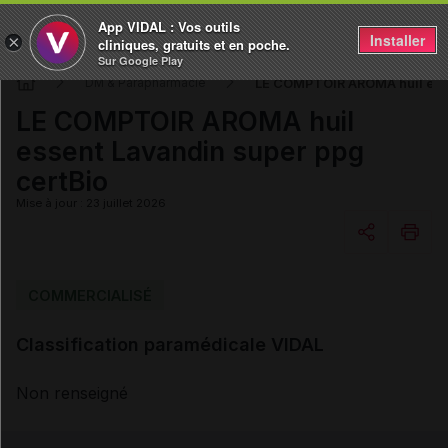
App VIDAL : Vos outils
Installer
×
cliniques, gratuits et en poche.
Sur Google Play
LE COMPTOIR AROMA huil esse
DM & Parapharmacie
LE COMPTOIR AROMA huil
essent Lavandin super ppg
certBio
Mise à jour : 23 juillet 2026
Copier l'url
COMMERCIALISÉ
Classification paramédicale VIDAL
Email
Non renseigné