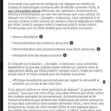
Laboratoire
Ce module vous permet de configurer vos réglages en matière de
cookies et technologies similaires afin de décider comment VIDAL et
ses 124 sociétés tierces
effectuent des opérations de lecture et/ou
d’écriture d’informations au sein des terminaux que vous utilisez. En
Gilbert
cliquant sur le bouton « J’accepte » ci-dessous, vous consentez à ce
que des cookies soient utilisés sur certains sites et applications édités
par VIDAL (vidal.fr, campus.vidal.fr, hoptimal.vidal.fr, evidal.vidal.fr,
Voir la fiche laboratoire
fr.m3manabu.com et VIDAL Mobile) pour les finalités suivantes :
Mesure d’audience
i
Personnalisation des contenus de ce site
i
Personnalisation des communications vous étant adressées
i
Interaction avec les réseaux sociaux
i
En cliquant sur le bouton « J’accepte » ci-dessous, vous consentez
également à ce que des cookies soient utilisés sur certains sites et
applications édités par VIDAL(vidal.fr, campus.vidal.fr, hoptimal.vidal.fr,
evidal.vidal.fr et VIDAL Mobile) pour les finalités suivantes :
Affichage de publicités personnalisées par rapport à votre profil et
i
activités sur ce site et des sites tiers
Vous pouvez réaliser un choix granulaire en cliquant "Je paramètre les
cookies". Quel que soit votre choix, vous êtes informé que VIDAL utilise
des cookies exemptés de consentement, de fonctionnement et de
mesure d'audience pour produire des statistiques de visites anonymes.
Espace produit
Si vous êtes connecté à votre compte utilisateur VIDAL, votre choix sera
enregistré au niveau de votre compte VIDAL et sera appliqué depuis
Boutique
l’ensemble des terminaux que vous utilisez. A défaut, votre choix sera