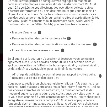
Ce module vous permet de configurer vos réglages en matière de
cookies et technologies similaires afin de décider comment VIDAL et
ses 124 sociétés tierces
effectuent des opérations de lecture et/ou
Gilbert
d’écriture d’informations au sein des terminaux que vous utilisez. En
cliquant sur le bouton « J’accepte » ci-dessous, vous consentez à ce
que des cookies soient utilisés sur certains sites et applications édités
Voir la fiche laboratoire
par VIDAL (vidal.fr, campus.vidal.fr, hoptimal.vidal.fr, evidal.vidal.fr,
fr.m3manabu.com et VIDAL Mobile) pour les finalités suivantes :
Mesure d’audience
i
Personnalisation des contenus de ce site
i
Personnalisation des communications vous étant adressées
i
Interaction avec les réseaux sociaux
i
En cliquant sur le bouton « J’accepte » ci-dessous, vous consentez
également à ce que des cookies soient utilisés sur certains sites et
applications édités par VIDAL(vidal.fr, campus.vidal.fr, hoptimal.vidal.fr,
evidal.vidal.fr et VIDAL Mobile) pour les finalités suivantes :
Affichage de publicités personnalisées par rapport à votre profil et
i
activités sur ce site et des sites tiers
Vous pouvez réaliser un choix granulaire en cliquant "Je paramètre les
cookies". Quel que soit votre choix, vous êtes informé que VIDAL utilise
des cookies exemptés de consentement, de fonctionnement et de
Espace produit
mesure d'audience pour produire des statistiques de visites anonymes.
Si vous êtes connecté à votre compte utilisateur VIDAL, votre choix sera
enregistré au niveau de votre compte VIDAL et sera appliqué depuis
Boutique
l’ensemble des terminaux que vous utilisez. A défaut, votre choix sera
VIDAL Expert
uniquement applicable au terminal que vous utilisez actuellement : un