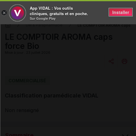
App VIDAL : Vos outils
Installer
×
cliniques, gratuits et en poche.
Sur Google Play
LE COMPTOIR AROMA caps for
DM & Parapharmacie
LE COMPTOIR AROMA caps
force Bio
Mise à jour : 23 juillet 2026
Copier l'url
COMMERCIALISÉ
Classification paramédicale VIDAL
Email
Non renseigné
Sommaire