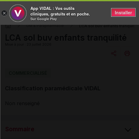
App VIDAL : Vos outils
Installer
×
cliniques, gratuits et en poche.
Sur Google Play
LCA sol buv enfants tranquilit
DM & Parapharmacie
LCA sol buv enfants tranquilité
Mise à jour : 23 juillet 2026
Copier l'url
COMMERCIALISÉ
Classification paramédicale VIDAL
Email
Non renseigné
Sommaire