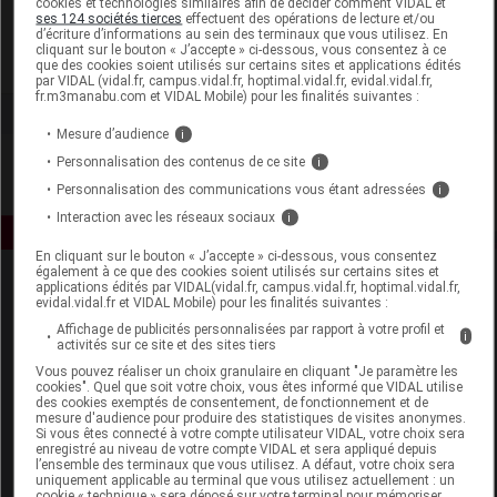
cookies et technologies similaires afin de décider comment VIDAL et
Laboratoire de Combe d'Ase
ses 124 sociétés tierces
effectuent des opérations de lecture et/ou
d’écriture d’informations au sein des terminaux que vous utilisez. En
cliquant sur le bouton « J’accepte » ci-dessous, vous consentez à ce
Voir la fiche laboratoire
que des cookies soient utilisés sur certains sites et applications édités
par VIDAL (vidal.fr, campus.vidal.fr, hoptimal.vidal.fr, evidal.vidal.fr,
fr.m3manabu.com et VIDAL Mobile) pour les finalités suivantes :
Mesure d’audience
i
Personnalisation des contenus de ce site
i
Personnalisation des communications vous étant adressées
i
Interaction avec les réseaux sociaux
i
En cliquant sur le bouton « J’accepte » ci-dessous, vous consentez
également à ce que des cookies soient utilisés sur certains sites et
applications édités par VIDAL(vidal.fr, campus.vidal.fr, hoptimal.vidal.fr,
evidal.vidal.fr et VIDAL Mobile) pour les finalités suivantes :
Affichage de publicités personnalisées par rapport à votre profil et
i
activités sur ce site et des sites tiers
Vous pouvez réaliser un choix granulaire en cliquant "Je paramètre les
cookies". Quel que soit votre choix, vous êtes informé que VIDAL utilise
Espace produit
des cookies exemptés de consentement, de fonctionnement et de
mesure d'audience pour produire des statistiques de visites anonymes.
Boutique
Si vous êtes connecté à votre compte utilisateur VIDAL, votre choix sera
enregistré au niveau de votre compte VIDAL et sera appliqué depuis
VIDAL Expert
l’ensemble des terminaux que vous utilisez. A défaut, votre choix sera
VIDAL Hoptimal
uniquement applicable au terminal que vous utilisez actuellement : un
cookie « technique » sera déposé sur votre terminal pour mémoriser