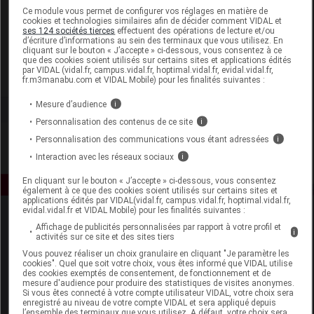
Laboratoire
Ce module vous permet de configurer vos réglages en matière de
cookies et technologies similaires afin de décider comment VIDAL et
ses 124 sociétés tierces
effectuent des opérations de lecture et/ou
d’écriture d’informations au sein des terminaux que vous utilisez. En
Laboratoire de Combe d'Ase
cliquant sur le bouton « J’accepte » ci-dessous, vous consentez à ce
que des cookies soient utilisés sur certains sites et applications édités
par VIDAL (vidal.fr, campus.vidal.fr, hoptimal.vidal.fr, evidal.vidal.fr,
Voir la fiche laboratoire
fr.m3manabu.com et VIDAL Mobile) pour les finalités suivantes :
Mesure d’audience
i
Personnalisation des contenus de ce site
i
Personnalisation des communications vous étant adressées
i
Interaction avec les réseaux sociaux
i
En cliquant sur le bouton « J’accepte » ci-dessous, vous consentez
également à ce que des cookies soient utilisés sur certains sites et
applications édités par VIDAL(vidal.fr, campus.vidal.fr, hoptimal.vidal.fr,
evidal.vidal.fr et VIDAL Mobile) pour les finalités suivantes :
Affichage de publicités personnalisées par rapport à votre profil et
i
activités sur ce site et des sites tiers
Vous pouvez réaliser un choix granulaire en cliquant "Je paramètre les
cookies". Quel que soit votre choix, vous êtes informé que VIDAL utilise
des cookies exemptés de consentement, de fonctionnement et de
mesure d'audience pour produire des statistiques de visites anonymes.
Espace produit
Si vous êtes connecté à votre compte utilisateur VIDAL, votre choix sera
enregistré au niveau de votre compte VIDAL et sera appliqué depuis
Boutique
l’ensemble des terminaux que vous utilisez. A défaut, votre choix sera