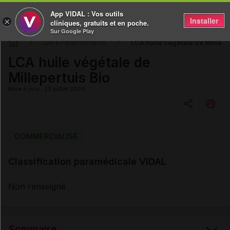
App VIDAL : Vos outils
Installer
×
cliniques, gratuits et en poche.
Sur Google Play
LCA huile végétale de Milleper
DM & Parapharmacie
LCA huile végétale de
Millepertuis Bio
Mise à jour : 23 juillet 2026
Copier l'url
COMMERCIALISÉ
Classification paramédicale VIDAL
Email
Non renseigné
Sommaire