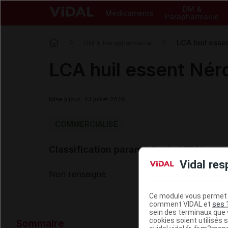
DM &
Médicaments
Parapharmacie
LCA huil essen
DM & Parapharmacie
LCA huil essent Néro
Mise à jour : 23 juillet 2026
COMMERCIALISÉ
Classification paramédicale VIDAL
Vidal res
Non renseigné
Ce module vous permet d
comment VIDAL et
ses 
sein des terminaux que v
Données ad
cookies soient utilisés s
Sommaire