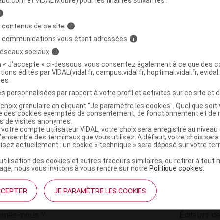
abu.com et VIDAL Mobile) pour les finalités suivantes :
i
sentielle Néroli Bio Fl/2ml
C
 contenus de ce site
i
s communications vous étant adressées
i
 réseaux sociaux
i
3661923182968
on « J’accepte » ci-dessous, vous consentez également à ce que des co
r
Laboratoire de Combe d'Ase
tions édités par VIDAL(vidal.fr, campus.vidal.fr, hoptimal.vidal.fr, evidal.
NR
tes :
s personnalisées par rapport à votre profil et activités sur ce site et d
choix granulaire en cliquant "Je paramètre les cookies". Quel que soit 
ise des cookies exemptés de consentement, de fonctionnement et de 
es de visites anonymes.
 votre compte utilisateur VIDAL, votre choix sera enregistré au nivea
l’ensemble des terminaux que vous utilisez. A défaut, votre choix ser
ilisez actuellement : un cookie « technique » sera déposé sur votre te
’utilisation des cookies et autres traceurs similaires, ou retirer à tou
ge, nous vous invitons à vous rendre sur notre
Politique cookies
.
CCEPTER
JE PARAMÈTRE LES COOKIES
institutionnel
Espace pa
mmes-nous ?
Éditeurs de