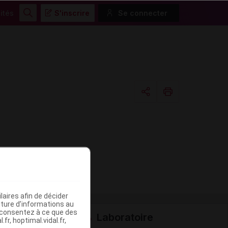
ités
S'inscrire
Se connecter
Rechercher
Copier l'url
Email
aires afin de décider
iture d’informations au
s consentez à ce que des
Laboratoire
fr, hoptimal.vidal.fr,