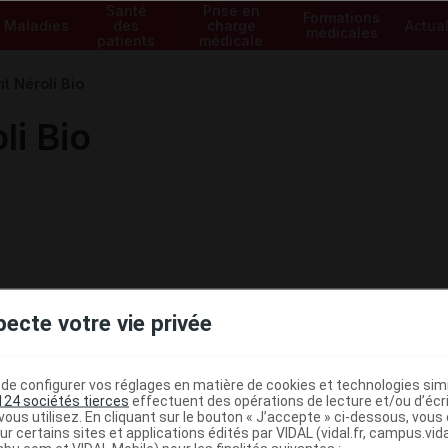
Santé
Prise en
Formations
Maladies
des
charge
Actual
médicales
patients
médicale
t Néroli Bio
li Bio
pecte votre vie privée
e configurer vos réglages en matière de cookies et technologies simil
124 sociétés tierces
effectuent des opérations de lecture et/ou d’écr
ous utilisez. En cliquant sur le bouton « J’accepte » ci-dessous, vou
ministratives
ur certains sites et applications édités par VIDAL (vidal.fr, campus.vidal.