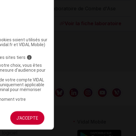
Laboratoire de Combe d'Ase
ommercialisé
Voir la fiche laboratoire
okies soient utilisés sur
vidal.fr et VIDAL Mobile)
es sites tiers
i
votre choix, vous êtes
mesure d'audience pour
u de votre compte VIDAL
a uniquement applicable
rminal pour mémoriser
t moment votre
J'ACCEPTE
rtenaires
Vidal Mobile
 logiciel