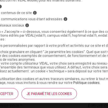
abu.com et VIDAL Mobile) pour les finalités suivantes :
i
sentielle Eucalyptus radié Bio Fl/10ml
C
 contenus de ce site
i
s communications vous étant adressées
i
 réseaux sociaux
i
3661923180148
on « J’accepte » ci-dessous, vous consentez également à ce que des co
r
Laboratoire de Combe d'Ase
tions édités par VIDAL(vidal.fr, campus.vidal.fr, hoptimal.vidal.fr, evidal.
NR
tes :
s personnalisées par rapport à votre profil et activités sur ce site et d
choix granulaire en cliquant "Je paramètre les cookies". Quel que soit 
ise des cookies exemptés de consentement, de fonctionnement et de 
es de visites anonymes.
 votre compte utilisateur VIDAL, votre choix sera enregistré au nivea
l’ensemble des terminaux que vous utilisez. A défaut, votre choix ser
ilisez actuellement : un cookie « technique » sera déposé sur votre te
’utilisation des cookies et autres traceurs similaires, ou retirer à tou
ge, nous vous invitons à vous rendre sur notre
Politique cookies
.
CCEPTER
JE PARAMÈTRE LES COOKIES
institutionnel
Espace pa
mmes-nous ?
Éditeurs de