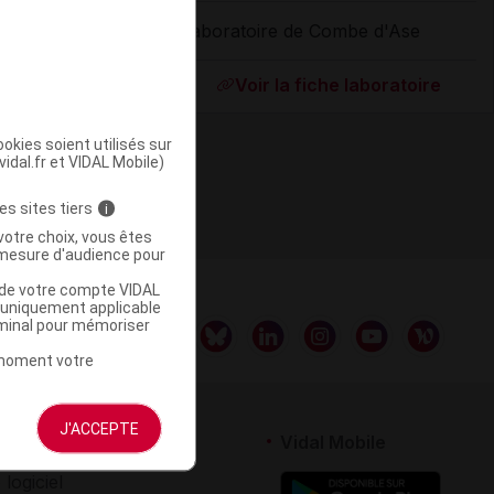
Laboratoire de Combe d'Ase
ommercialisé
Voir la fiche laboratoire
okies soient utilisés sur
vidal.fr et VIDAL Mobile)
es sites tiers
i
votre choix, vous êtes
mesure d'audience pour
u de votre compte VIDAL
a uniquement applicable
rminal pour mémoriser
t moment votre
J'ACCEPTE
rtenaires
Vidal Mobile
 logiciel