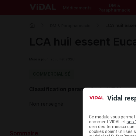
DM &
Médicaments
Parapharmacie
LCA huil esse
DM & Parapharmacie
LCA huil essent Euca
Mise à jour : 23 juillet 2026
COMMERCIALISÉ
Classification paramédicale VIDAL
Vidal res
Non renseigné
Ce module vous permet d
comment VIDAL et
ses 
sein des terminaux que v
Données ad
cookies soient utilisés s
Sommaire