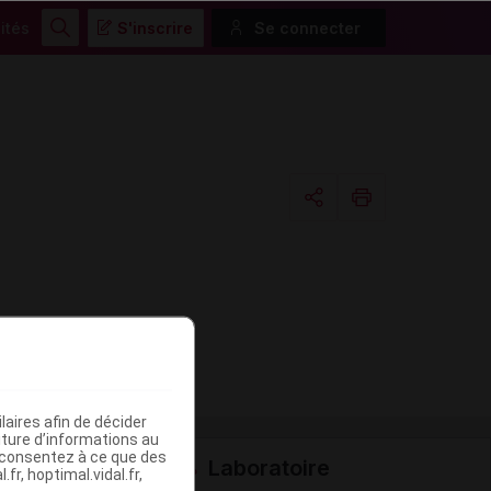
ités
S'inscrire
Se connecter
Rechercher
Copier l'url
Email
aires afin de décider
iture d’informations au
s consentez à ce que des
Laboratoire
fr, hoptimal.vidal.fr,