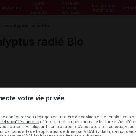
Santé
Prise en
Formations
Maladies
des
charge
Actual
médicales
patients
médicale
nt Eucalyptus radié Bio
lyptus radié Bio
pecte votre vie privée
e configurer vos réglages en matière de cookies et technologies simil
124 sociétés tierces
effectuent des opérations de lecture et/ou d’écr
ous utilisez. En cliquant sur le bouton « J’accepte » ci-dessous, vou
ministratives
ur certains sites et applications édités par VIDAL (vidal.fr, campus.vidal.