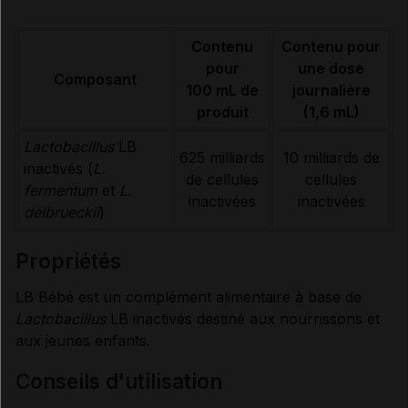
Données administratives
Contenu
Contenu pour
pour
une dose
Composant
100 mL de
journalière
produit
(1,6 mL)
Lactobacillus
LB
625 milliards
10 milliards de
inactivés (
L.
de cellules
cellules
fermentum
et
L.
inactivées
inactivées
delbrueckii
)
propriétés
LB Bébé est un complément alimentaire à base de
Lactobacillus
LB inactivés destiné aux nourrissons et
aux jeunes enfants.
conseils d'utilisation