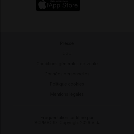
Presse
-
CGU
-
Conditions générales de vente
-
Données personnelles
-
Politique cookies
-
Mentions légales
Fréquentation certifiée par
l'ACPM/OJD
|
Copyright 2026 Vidal