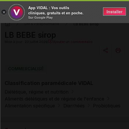
App VIDAL : Vos outils
Installer
×
cliniques, gratuits et en poche.
Sur Google Play
LB BEBE sirop
DM & Parapharmacie
LB BEBE sirop
Mise à jour : 23 juillet 2026
Ajouter un commentaire
Copier l'url
COMMERCIALISÉ
Classification paramédicale VIDAL
Email
Diététique, régime et nutrition
Aliments diététiques et de régime de l'enfance
Alimentation spécifique
Diarrhées
Probiotiques