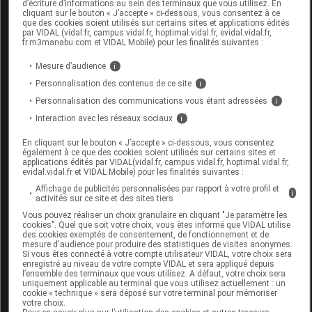
d’écriture d’informations au sein des terminaux que vous utilisez. En
Ne pas dépasser la dose journalière recommandée.
cliquant sur le bouton « J’accepte » ci-dessous, vous consentez à ce
que des cookies soient utilisés sur certains sites et applications édités
par VIDAL (vidal.fr, campus.vidal.fr, hoptimal.vidal.fr, evidal.vidal.fr,
Ne se substitue pas à un régime alimentaire varié et
fr.m3manabu.com et VIDAL Mobile) pour les finalités suivantes :
équilibré ni à un mode de vie sain.
Mesure d’audience
i
A tenir hors de la portée des enfants.
Personnalisation des contenus de ce site
i
Personnalisation des communications vous étant adressées
i
conditions de conservation
Interaction avec les réseaux sociaux
i
A conserver dans un endroit sec, à l'abri de la lumière
En cliquant sur le bouton « J’accepte » ci-dessous, vous consentez
également à ce que des cookies soient utilisés sur certains sites et
et à température ambiante.
applications édités par VIDAL(vidal.fr, campus.vidal.fr, hoptimal.vidal.fr,
evidal.vidal.fr et VIDAL Mobile) pour les finalités suivantes :
A utiliser dans les 30 jours après ouverture.
Affichage de publicités personnalisées par rapport à votre profil et
i
activités sur ce site et des sites tiers
Données administratives
Vous pouvez réaliser un choix granulaire en cliquant "Je paramètre les
cookies". Quel que soit votre choix, vous êtes informé que VIDAL utilise
des cookies exemptés de consentement, de fonctionnement et de
mesure d'audience pour produire des statistiques de visites anonymes.
Si vous êtes connecté à votre compte utilisateur VIDAL, votre choix sera
LB BEBE Sirop Fl/10ml avec pipette-
enregistré au niveau de votre compte VIDAL et sera appliqué depuis
doseuse
l’ensemble des terminaux que vous utilisez. A défaut, votre choix sera
uniquement applicable au terminal que vous utilisez actuellement : un
cookie « technique » sera déposé sur votre terminal pour mémoriser
Commercialisé
votre choix.