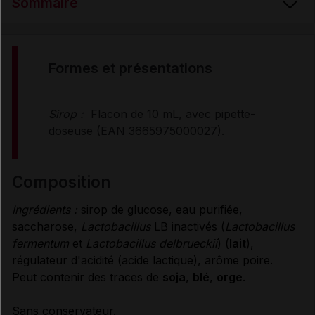
Sommaire
FORMES et PRÉSENTATIONS
formes et présentations
COMPOSITION
Sirop :
Flacon de 10 mL, avec pipette-
doseuse (EAN 3665975000027).
PROPRIÉTÉS
composition
CONSEILS D'UTILISATION
Ingrédients :
sirop de glucose, eau purifiée,
saccharose,
Lactobacillus
LB inactivés (
Lactobacillus
PRÉCAUTIONS D'EMPLOI
fermentum
et
Lactobacillus delbrueckii
) (
lait
),
régulateur d'acidité (acide lactique), arôme poire.
Peut contenir des traces de
soja
,
blé
,
orge
.
CONDITIONS DE CONSERVATION
Sans conservateur.