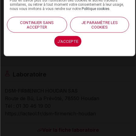
Pour en savoir plus sur l’utilisation des cookies et autres traceurs
similaires, ou retirer à tout moment votre consentement à leur usage,
nous vous invitons à vous rendre sur notre
Politique cookies
.
Code EAN
3665975000027
Labo.
DSM-FIRMENICH HOUDAN
CONTINUER SANS
JE PARAMÈTRE LES
ACCEPTER
COOKIES
Distributeur
SAS
Remboursement
NR
J'ACCEPTE
Laboratoire
DSM-FIRMENICH HOUDAN SAS
Route de Bû, La Prévôté, 78550 Houdan
Tél : 01 30 46 19 00
https://lacteol.fr/dsm-firmenich-houdan
Voir la fiche laboratoire