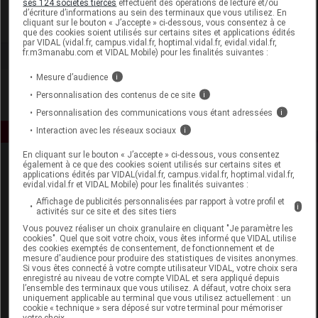
ses 124 sociétés tierces
effectuent des opérations de lecture et/ou
d’écriture d’informations au sein des terminaux que vous utilisez. En
cliquant sur le bouton « J’accepte » ci-dessous, vous consentez à ce
Voir la fiche laboratoire
que des cookies soient utilisés sur certains sites et applications édités
par VIDAL (vidal.fr, campus.vidal.fr, hoptimal.vidal.fr, evidal.vidal.fr,
fr.m3manabu.com et VIDAL Mobile) pour les finalités suivantes :
Mesure d’audience
i
Personnalisation des contenus de ce site
i
Personnalisation des communications vous étant adressées
i
Interaction avec les réseaux sociaux
i
En cliquant sur le bouton « J’accepte » ci-dessous, vous consentez
également à ce que des cookies soient utilisés sur certains sites et
applications édités par VIDAL(vidal.fr, campus.vidal.fr, hoptimal.vidal.fr,
evidal.vidal.fr et VIDAL Mobile) pour les finalités suivantes :
Affichage de publicités personnalisées par rapport à votre profil et
i
activités sur ce site et des sites tiers
Vous pouvez réaliser un choix granulaire en cliquant "Je paramètre les
Espace produit
cookies". Quel que soit votre choix, vous êtes informé que VIDAL utilise
des cookies exemptés de consentement, de fonctionnement et de
mesure d'audience pour produire des statistiques de visites anonymes.
Boutique
Si vous êtes connecté à votre compte utilisateur VIDAL, votre choix sera
VIDAL Expert
enregistré au niveau de votre compte VIDAL et sera appliqué depuis
l’ensemble des terminaux que vous utilisez. A défaut, votre choix sera
VIDAL Hoptimal
uniquement applicable au terminal que vous utilisez actuellement : un
eVIDAL
cookie « technique » sera déposé sur votre terminal pour mémoriser
votre choix.