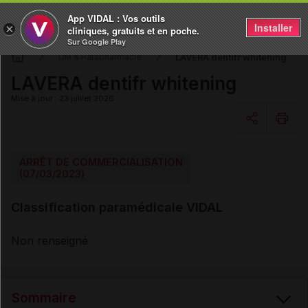
App VIDAL : Vos outils
Installer
×
cliniques, gratuits et en poche.
Sur Google Play
LAVERA dentifr whitening
DM & Parapharmacie
LAVERA dentifr whitening
Mise à jour : 23 juillet 2026
Copier l'url
ARRÊT DE COMMERCIALISATION
(07/03/2023)
Email
Classification paramédicale VIDAL
Non renseigné
Sommaire