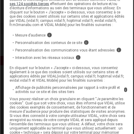
CED Cosmetics
ses 124 sociétés tierces
effectuent des opérations de lecture et/ou
d’écriture d’informations au sein des terminaux que vous utilisez. En
cliquant sur le bouton « J’accepte » ci-dessous, vous consentez à ce
Voir la fiche laboratoire
que des cookies soient utilisés sur certains sites et applications édités
par VIDAL (vidal.fr, campus.vidal.fr, hoptimal.vidal.fr, evidal.vidal.fr,
fr.m3manabu.com et VIDAL Mobile) pour les finalités suivantes :
Mesure d’audience
i
Personnalisation des contenus de ce site
i
Personnalisation des communications vous étant adressées
i
Interaction avec les réseaux sociaux
i
En cliquant sur le bouton « J’accepte » ci-dessous, vous consentez
également à ce que des cookies soient utilisés sur certains sites et
applications édités par VIDAL(vidal.fr, campus.vidal.fr, hoptimal.vidal.fr,
evidal.vidal.fr et VIDAL Mobile) pour les finalités suivantes :
Affichage de publicités personnalisées par rapport à votre profil et
i
activités sur ce site et des sites tiers
Vous pouvez réaliser un choix granulaire en cliquant "Je paramètre les
cookies". Quel que soit votre choix, vous êtes informé que VIDAL utilise
Espace produit
des cookies exemptés de consentement, de fonctionnement et de
mesure d'audience pour produire des statistiques de visites anonymes.
Boutique
Si vous êtes connecté à votre compte utilisateur VIDAL, votre choix sera
enregistré au niveau de votre compte VIDAL et sera appliqué depuis
VIDAL Expert
l’ensemble des terminaux que vous utilisez. A défaut, votre choix sera
VIDAL Hoptimal
uniquement applicable au terminal que vous utilisez actuellement : un
cookie « technique » sera déposé sur votre terminal pour mémoriser
eVIDAL