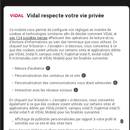
Code ACL
7343418
Vidal respecte votre vie privée
Code EAN
4049500966368
Labo. Distributeur
Paul Hartmann
Ce module vous permet de configurer vos réglages en matière de
cookies et technologies similaires afin de décider comment VIDAL et
ses 124 sociétés tierces
effectuent des opérations de lecture et/ou
d’écriture d’informations au sein des terminaux que vous utilisez. En
cliquant sur le bouton « J’accepte » ci-dessous, vous consentez à ce
que des cookies soient utilisés sur certains sites et applications édités
Code
Code
Nature
par VIDAL (vidal.fr, campus.vidal.fr, hoptimal.vidal.fr, evidal.vidal.fr,
Désignation
fr.m3manabu.com et VIDAL Mobile) pour les finalités suivantes :
LPPR
prestation
prestation
Mesure d’audience
i
Personnalisation des contenus de ce site
i
BANDE CONT.
Personnalisation des communications vous étant adressées
i
matériels e
ELAST. 1 SENS :
appareils
Interaction avec les réseaux sociaux
i
6318810
V19 EN 10 CM DE
MAC
de
En cliquant sur le bouton « J’accepte » ci-dessous, vous consentez
LARGE, 3,5 M
contention
également à ce que des cookies soient utilisés sur certains sites et
LONG,HARTMANN
applications édités par VIDAL(vidal.fr, campus.vidal.fr, hoptimal.vidal.fr,
evidal.vidal.fr et VIDAL Mobile) pour les finalités suivantes :
Affichage de publicités personnalisées par rapport à votre profil et
i
activités sur ce site et des sites tiers