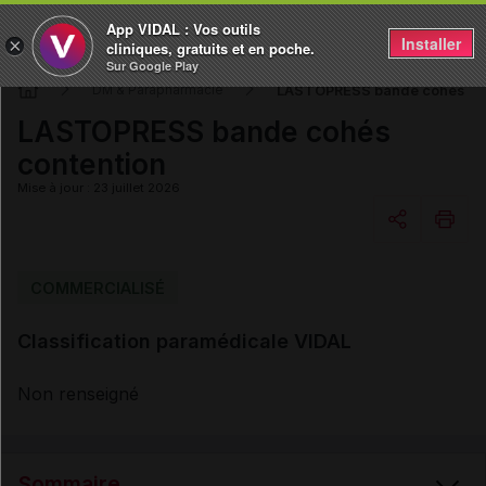
App VIDAL : Vos outils
Installer
×
cliniques, gratuits et en poche.
Sur Google Play
LASTOPRESS bande cohés con
DM & Parapharmacie
LASTOPRESS bande cohés
contention
Mise à jour : 23 juillet 2026
Copier l'url
COMMERCIALISÉ
Classification paramédicale VIDAL
Email
Non renseigné
Sommaire