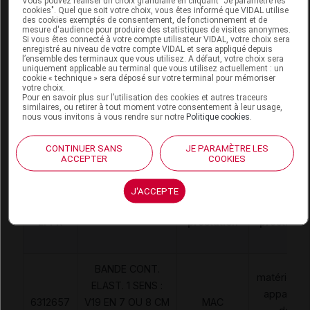
Vous pouvez réaliser un choix granulaire en cliquant "Je paramètre les
cookies". Quel que soit votre choix, vous êtes informé que VIDAL utilise
LASTOPRESS Bde cohésive contention
des cookies exemptés de consentement, de fonctionnement et de
mesure d'audience pour produire des statistiques de visites anonymes.
chair 7cmx3m
Si vous êtes connecté à votre compte utilisateur VIDAL, votre choix sera
enregistré au niveau de votre compte VIDAL et sera appliqué depuis
l’ensemble des terminaux que vous utilisez. A défaut, votre choix sera
Commercialisé
uniquement applicable au terminal que vous utilisez actuellement : un
cookie « technique » sera déposé sur votre terminal pour mémoriser
votre choix.
Pour en savoir plus sur l’utilisation des cookies et autres traceurs
Code ACL
7343401
similaires, ou retirer à tout moment votre consentement à leur usage,
nous vous invitons à vous rendre sur notre
Politique cookies
.
Code EAN
4049500966344
Labo. Distributeur
Paul Hartmann
CONTINUER SANS
JE PARAMÈTRE LES
ACCEPTER
COOKIES
J'ACCEPTE
Code
Code
Nature
Désignation
LPPR
prestation
prestation
BANDE CONT.
matériels e
ELAST. 1 SENS :
appareils
6312657
V19 EN 7 OU 8 CM
MAC