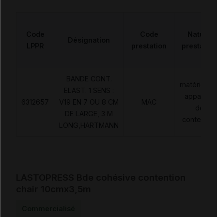
Code
Code
Nature
Désignation
LPPR
prestation
prestation
BANDE CONT.
matériels e
ELAST. 1 SENS :
appareils
6312657
V19 EN 7 OU 8 CM
MAC
de
DE LARGE, 3 M
contention
LONG,HARTMANN
LASTOPRESS Bde cohésive contention
chair 10cmx3,5m
Commercialisé