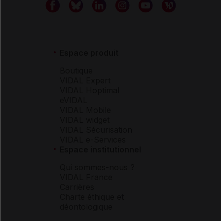
Espace produit
Boutique
VIDAL Expert
VIDAL Hoptimal
eVIDAL
VIDAL Mobile
VIDAL widget
VIDAL Sécurisation
VIDAL e-Services
Espace institutionnel
Qui sommes-nous ?
VIDAL France
Carrières
Charte éthique et
déontologique