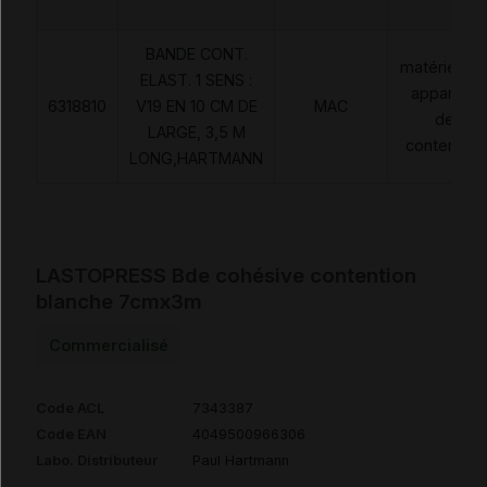
BANDE CONT.
matériels e
ELAST. 1 SENS :
appareils
6318810
V19 EN 10 CM DE
MAC
de
LARGE, 3,5 M
contention
LONG,HARTMANN
LASTOPRESS Bde cohésive contention
blanche 7cmx3m
Commercialisé
Code ACL
7343387
Code EAN
4049500966306
Labo. Distributeur
Paul Hartmann