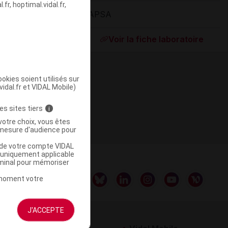
fr, hoptimal.vidal.fr,
LAPSA
ommercialisé
Voir la fiche laboratoire
okies soient utilisés sur
vidal.fr et VIDAL Mobile)
es sites tiers
i
votre choix, vous êtes
mesure d'audience pour
u de votre compte VIDAL
a uniquement applicable
rminal pour mémoriser
t moment votre
J'ACCEPTE