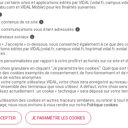
ur certains sites et applications édités par VIDAL (vidal.fr, campus.vidal.
abu.com et VIDAL Mobile) pour les finalités suivantes :
e antiparasitaire icaridine chien moy race
C
i
ml
 contenus de ce site
i
s communications vous étant adressées
i
 réseaux sociaux
i
3770039932036
on « J’accepte » ci-dessous, vous consentez également à ce que des co
03770039932036
tions édités par VIDAL(vidal.fr, campus.vidal.fr, hoptimal.vidal.fr, evidal.
r
GSA Healthcare
tes :
NR
s personnalisées par rapport à votre profil et activités sur ce site et d
choix granulaire en cliquant "Je paramètre les cookies". Quel que soit 
ise des cookies exemptés de consentement, de fonctionnement et de 
es de visites anonymes.
 votre compte utilisateur VIDAL, votre choix sera enregistré au nivea
l’ensemble des terminaux que vous utilisez. A défaut, votre choix ser
ilisez actuellement : un cookie « technique » sera déposé sur votre te
’utilisation des cookies et autres traceurs similaires, ou retirer à tou
ge, nous vous invitons à vous rendre sur notre
Politique cookies
.
CCEPTER
JE PARAMÈTRE LES COOKIES