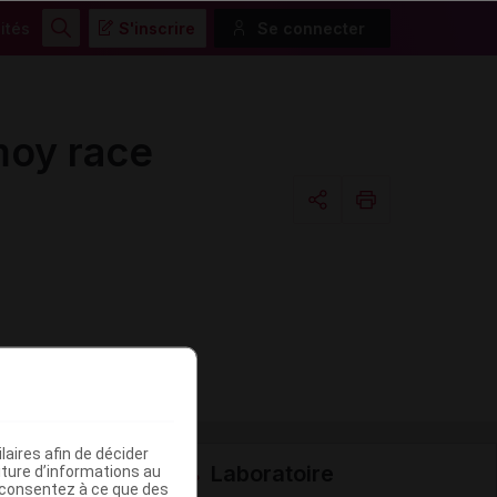
ités
S'inscrire
Se connecter
Rechercher
moy race
Copier l'url
Email
aires afin de décider
Laboratoire
iture d’informations au
s consentez à ce que des