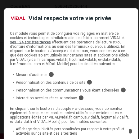
Code EAN
5060420230444
Labo. Distributeur
Lansinoh
Vidal respecte votre vie privée
Remboursement
NR
Ce module vous permet de configurer vos réglages en matière de
cookies et technologies similaires afin de décider comment VIDAL et
ses 124 sociétés tierces
effectuent des opérations de lecture et/ou
d’écriture d’informations au sein des terminaux que vous utilisez. En
cliquant sur le bouton « J’accepte » ci-dessous, vous consentez à ce
que des cookies soient utilisés sur certains sites et applications édités
par VIDAL (vidal.fr, campus.vidal.fr, hoptimal.vidal.fr, evidal.vidal.fr,
Laboratoire
fr.m3manabu.com et VIDAL Mobile) pour les finalités suivantes :
Mesure d’audience
i
Lansinoh
Personnalisation des contenus de ce site
i
Personnalisation des communications vous étant adressées
i
Voir la fiche laboratoire
Interaction avec les réseaux sociaux
i
En cliquant sur le bouton « J’accepte » ci-dessous, vous consentez
également à ce que des cookies soient utilisés sur certains sites et
applications édités par VIDAL(vidal.fr, campus.vidal.fr, hoptimal.vidal.fr,
evidal.vidal.fr et VIDAL Mobile) pour les finalités suivantes :
Affichage de publicités personnalisées par rapport à votre profil et
i
activités sur ce site et des sites tiers