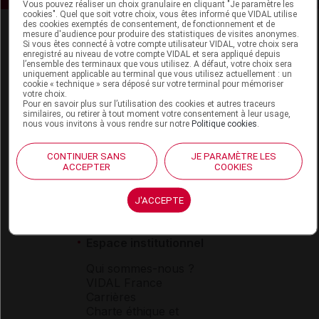
Vous pouvez réaliser un choix granulaire en cliquant "Je paramètre les
cookies". Quel que soit votre choix, vous êtes informé que VIDAL utilise
des cookies exemptés de consentement, de fonctionnement et de
mesure d'audience pour produire des statistiques de visites anonymes.
Si vous êtes connecté à votre compte utilisateur VIDAL, votre choix sera
enregistré au niveau de votre compte VIDAL et sera appliqué depuis
l’ensemble des terminaux que vous utilisez. A défaut, votre choix sera
uniquement applicable au terminal que vous utilisez actuellement : un
cookie « technique » sera déposé sur votre terminal pour mémoriser
votre choix.
Espace produit
Pour en savoir plus sur l’utilisation des cookies et autres traceurs
similaires, ou retirer à tout moment votre consentement à leur usage,
nous vous invitons à vous rendre sur notre
Politique cookies
.
Boutique
VIDAL Expert
VIDAL Hoptimal
CONTINUER SANS
JE PARAMÈTRE LES
ACCEPTER
COOKIES
eVIDAL
VIDAL Mobile
VIDAL widget
J'ACCEPTE
VIDAL Sécurisation
VIDAL e-Services
Espace institutionnel
Qui sommes-nous ?
VIDAL France
Carrières
Charte éthique et