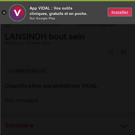
App VIDAL : Vos outils
Installer
×
cliniques, gratuits et en poche.
Sur Google Play
LANSINOH bout sein
DM & Parapharmacie
LANSINOH bout sein
Mise à jour : 23 juillet 2026
Copier l'url
COMMERCIALISÉ
Classification paramédicale VIDAL
Email
Non renseigné
Sommaire