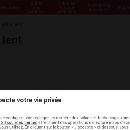
Santé
Prise en
Formations
Maladies
des
charge
Actual
médicales
patients
médicale
débit lent
 lent
pecte votre vie privée
e configurer vos réglages en matière de cookies et technologies simil
124 sociétés tierces
effectuent des opérations de lecture et/ou d’écr
ous utilisez. En cliquant sur le bouton « J’accepte » ci-dessous, vou