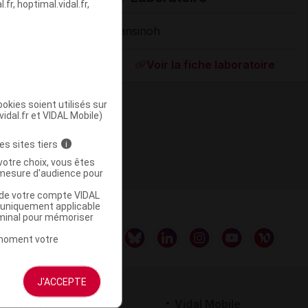
fr, hoptimal.vidal.fr,
Lansinoh
Supprimé
Voir la fiche laboratoire
okies soient utilisés sur
vidal.fr et VIDAL Mobile)
es sites tiers
i
votre choix, vous êtes
mesure d'audience pour
u de votre compte VIDAL
a uniquement applicable
rminal pour mémoriser
t moment votre
J'ACCEPTE
rtenaires
Vidal Mobile