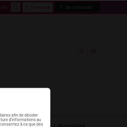
ités
S'inscrire
Se connecter
Rechercher
Copier l'url
Email
aires afin de décider
iture d’informations au
s consentez à ce que des
Laboratoire