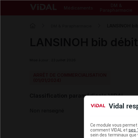
DM &
Médicaments
Parapharmacie
LANSINOH bib 
DM & Parapharmacie
LANSINOH bib débit
Mise à jour : 23 juillet 2026
ARRÊT DE COMMERCIALISATION
(01/01/2024)
Classification paramédicale VIDAL
Vidal res
Non renseigné
Ce module vous permet d
comment VIDAL et
ses 
sein des terminaux que v