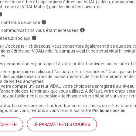
ministratives
ur certains sites et applications édités par VIDAL (vidal.fr, campus.vidal.
abu.com et VIDAL Mobile) pour les finalités suivantes :
i
beron débit lent 160ml B/1
 contenus de ce site
i
s communications vous étant adressées
i
 réseaux sociaux
i
6512238
on « J’accepte » ci-dessous, vous consentez également à ce que des co
3401565122386
tions édités par VIDAL(vidal.fr, campus.vidal.fr, hoptimal.vidal.fr, evidal.
r
Lansinoh
tes :
NR
s personnalisées par rapport à votre profil et activités sur ce site et d
choix granulaire en cliquant "Je paramètre les cookies". Quel que soit 
ise des cookies exemptés de consentement, de fonctionnement et de 
es de visites anonymes.
 votre compte utilisateur VIDAL, votre choix sera enregistré au nivea
l’ensemble des terminaux que vous utilisez. A défaut, votre choix ser
ilisez actuellement : un cookie « technique » sera déposé sur votre te
’utilisation des cookies et autres traceurs similaires, ou retirer à tou
ge, nous vous invitons à vous rendre sur notre
Politique cookies
.
CCEPTER
JE PARAMÈTRE LES COOKIES
institutionnel
Espace pa