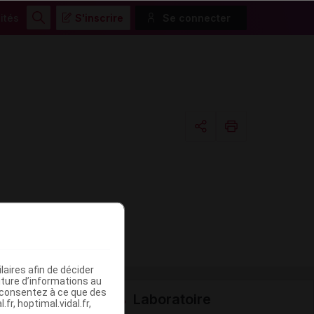
ités
S'inscrire
Se connecter
Rechercher
Copier l'url
Email
aires afin de décider
iture d’informations au
s consentez à ce que des
Laboratoire
fr, hoptimal.vidal.fr,