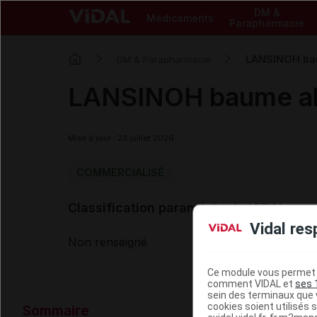
DM &
Médicaments
Parapharmacie
LANSINOH bau
DM & Parapharmacie
LANSINOH baume all
Mise à jour : 23 juillet 2026
COMMERCIALISÉ
Classification paramédicale VIDAL
Vidal res
Non renseigné
Ce module vous permet d
comment VIDAL et
ses 
sein des terminaux que v
Données ad
cookies soient utilisés s
Sommaire