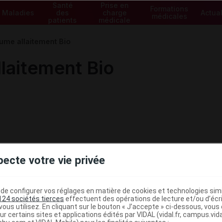
Santé
Prise en
Formations
Maladies
des
charge
Actual
médicales
patients
médicale
me allaitement Bio
aitement Bio
pecte votre vie privée
e configurer vos réglages en matière de cookies et technologies simil
124 sociétés tierces
effectuent des opérations de lecture et/ou d’écr
ous utilisez. En cliquant sur le bouton « J’accepte » ci-dessous, vou
ministratives
ur certains sites et applications édités par VIDAL (vidal.fr, campus.vidal.