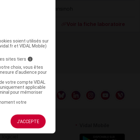
Lansinoh
ommercialisé
Voir la fiche laboratoire
okies soient utilisés sur
vidal.fr et VIDAL Mobile)
es sites tiers
i
votre choix, vous êtes
mesure d'audience pour
u de votre compte VIDAL
a uniquement applicable
rminal pour mémoriser
t moment votre
J'ACCEPTE
rtenaires
Vidal Mobile
 logiciel