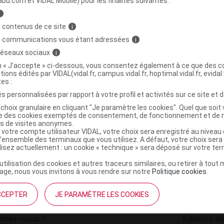
abu.com et VIDAL Mobile) pour les finalités suivantes :
i
e allaitement Bio Pot/60ml
C
 contenus de ce site
i
s communications vous étant adressées
i
 réseaux sociaux
i
5060420232127
on « J’accepte » ci-dessous, vous consentez également à ce que des co
r
Lansinoh
tions édités par VIDAL(vidal.fr, campus.vidal.fr, hoptimal.vidal.fr, evidal.
NR
tes :
s personnalisées par rapport à votre profil et activités sur ce site et d
choix granulaire en cliquant "Je paramètre les cookies". Quel que soit 
ise des cookies exemptés de consentement, de fonctionnement et de 
es de visites anonymes.
 votre compte utilisateur VIDAL, votre choix sera enregistré au nivea
l’ensemble des terminaux que vous utilisez. A défaut, votre choix ser
ilisez actuellement : un cookie « technique » sera déposé sur votre te
’utilisation des cookies et autres traceurs similaires, ou retirer à tou
ge, nous vous invitons à vous rendre sur notre
Politique cookies
.
CCEPTER
JE PARAMÈTRE LES COOKIES
institutionnel
Espace pa
mmes-nous ?
Éditeurs de