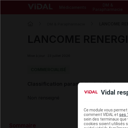
DM &
Médicaments
Parapharmacie
LANCOME RENE
DM & Parapharmacie
LANCOME RENERGIE 
Mise à jour : 23 juillet 2026
COMMERCIALISÉ
Classification paramédicale VIDAL
Vidal res
Non renseigné
Ce module vous permet d
comment VIDAL et
ses 
sein des terminaux que v
Données ad
cookies soient utilisés s
Sommaire