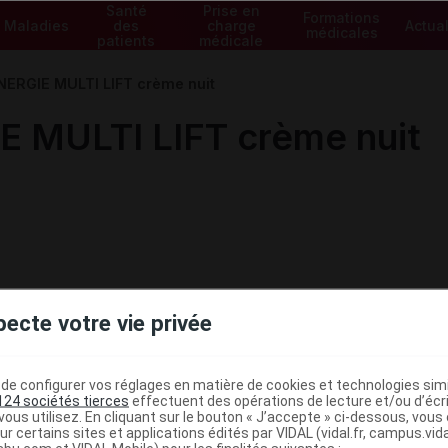
Santé
Prise en
Formations
Maladies
des
charge
Actual
médicales
patients
médicale
RGIE MULTI LIFT crème nuit
MULTI LIFT crème nuit
pecte votre vie privée
e configurer vos réglages en matière de cookies et technologies simil
124 sociétés tierces
effectuent des opérations de lecture et/ou d’écr
ous utilisez. En cliquant sur le bouton « J’accepte » ci-dessous, vou
ministratives
ur certains sites et applications édités par VIDAL (vidal.fr, campus.vidal.