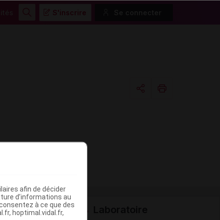
ités
S'inscrire
Se connecter
Rechercher
Copier l'url
Email
aires afin de décider
iture d’informations au
s consentez à ce que des
Laboratoire
fr, hoptimal.vidal.fr,