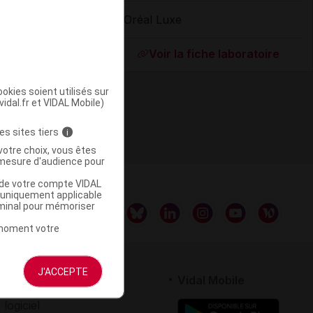
L'Oréal Luxe
ommercialisé
Voir la fiche laboratoire
okies soient utilisés sur
vidal.fr et VIDAL Mobile)
es sites tiers
i
votre choix, vous êtes
mesure d'audience pour
u de votre compte VIDAL
a uniquement applicable
rminal pour mémoriser
t moment votre
J'ACCEPTE
rtenaires
Vidal Mobile
 logiciel