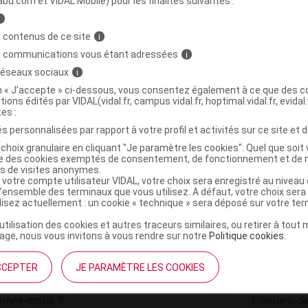
abu.com et VIDAL Mobile) pour les finalités suivantes :
i
NERGIE MULTI LIFT Cr nuit Pot/50ml
C
 contenus de ce site
i
s communications vous étant adressées
i
 réseaux sociaux
i
3605532670270
on « J’accepte » ci-dessous, vous consentez également à ce que des co
r
L'Oréal Luxe
tions édités par VIDAL(vidal.fr, campus.vidal.fr, hoptimal.vidal.fr, evidal.
NR
tes :
s personnalisées par rapport à votre profil et activités sur ce site et d
choix granulaire en cliquant "Je paramètre les cookies". Quel que soit 
ise des cookies exemptés de consentement, de fonctionnement et de 
es de visites anonymes.
 votre compte utilisateur VIDAL, votre choix sera enregistré au nivea
l’ensemble des terminaux que vous utilisez. A défaut, votre choix ser
ilisez actuellement : un cookie « technique » sera déposé sur votre te
’utilisation des cookies et autres traceurs similaires, ou retirer à tou
ge, nous vous invitons à vous rendre sur notre
Politique cookies
.
CCEPTER
JE PARAMÈTRE LES COOKIES
institutionnel
Espace pa
mmes-nous ?
Éditeurs de