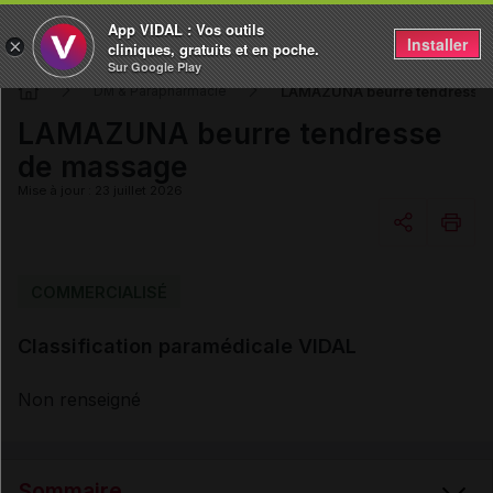
App VIDAL : Vos outils
Installer
×
cliniques, gratuits et en poche.
Sur Google Play
LAMAZUNA beurre tendresse
DM & Parapharmacie
LAMAZUNA beurre tendresse
de massage
Mise à jour : 23 juillet 2026
Copier l'url
COMMERCIALISÉ
Classification paramédicale VIDAL
Email
Non renseigné
Sommaire