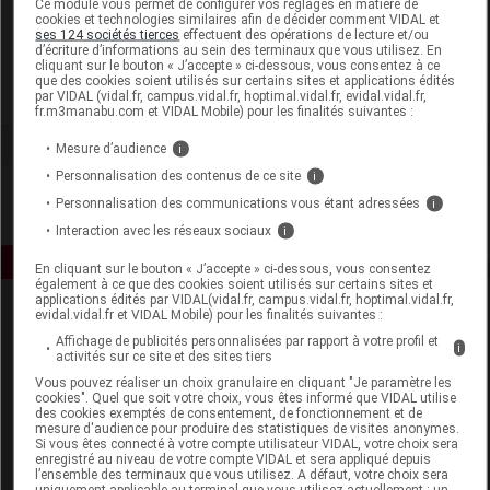
Ce module vous permet de configurer vos réglages en matière de
cookies et technologies similaires afin de décider comment VIDAL et
ses 124 sociétés tierces
effectuent des opérations de lecture et/ou
Eolys Beauté
d’écriture d’informations au sein des terminaux que vous utilisez. En
cliquant sur le bouton « J’accepte » ci-dessous, vous consentez à ce
que des cookies soient utilisés sur certains sites et applications édités
Voir la fiche laboratoire
par VIDAL (vidal.fr, campus.vidal.fr, hoptimal.vidal.fr, evidal.vidal.fr,
fr.m3manabu.com et VIDAL Mobile) pour les finalités suivantes :
Mesure d’audience
i
Personnalisation des contenus de ce site
i
Personnalisation des communications vous étant adressées
i
Interaction avec les réseaux sociaux
i
En cliquant sur le bouton « J’accepte » ci-dessous, vous consentez
également à ce que des cookies soient utilisés sur certains sites et
applications édités par VIDAL(vidal.fr, campus.vidal.fr, hoptimal.vidal.fr,
evidal.vidal.fr et VIDAL Mobile) pour les finalités suivantes :
Affichage de publicités personnalisées par rapport à votre profil et
i
activités sur ce site et des sites tiers
Vous pouvez réaliser un choix granulaire en cliquant "Je paramètre les
cookies". Quel que soit votre choix, vous êtes informé que VIDAL utilise
des cookies exemptés de consentement, de fonctionnement et de
Espace produit
mesure d'audience pour produire des statistiques de visites anonymes.
Si vous êtes connecté à votre compte utilisateur VIDAL, votre choix sera
enregistré au niveau de votre compte VIDAL et sera appliqué depuis
Boutique
l’ensemble des terminaux que vous utilisez. A défaut, votre choix sera
VIDAL Expert
uniquement applicable au terminal que vous utilisez actuellement : un