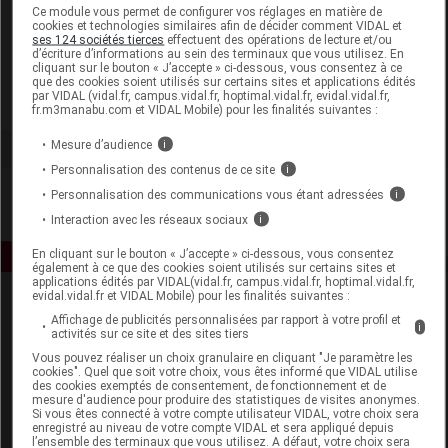
Laboratoire
Ce module vous permet de configurer vos réglages en matière de
cookies et technologies similaires afin de décider comment VIDAL et
ses 124 sociétés tierces
effectuent des opérations de lecture et/ou
d’écriture d’informations au sein des terminaux que vous utilisez. En
Gilbert
cliquant sur le bouton « J’accepte » ci-dessous, vous consentez à ce
que des cookies soient utilisés sur certains sites et applications édités
par VIDAL (vidal.fr, campus.vidal.fr, hoptimal.vidal.fr, evidal.vidal.fr,
Voir la fiche laboratoire
fr.m3manabu.com et VIDAL Mobile) pour les finalités suivantes :
Mesure d’audience
i
Personnalisation des contenus de ce site
i
Personnalisation des communications vous étant adressées
i
Interaction avec les réseaux sociaux
i
En cliquant sur le bouton « J’accepte » ci-dessous, vous consentez
également à ce que des cookies soient utilisés sur certains sites et
applications édités par VIDAL(vidal.fr, campus.vidal.fr, hoptimal.vidal.fr,
evidal.vidal.fr et VIDAL Mobile) pour les finalités suivantes :
Affichage de publicités personnalisées par rapport à votre profil et
i
activités sur ce site et des sites tiers
Vous pouvez réaliser un choix granulaire en cliquant "Je paramètre les
cookies". Quel que soit votre choix, vous êtes informé que VIDAL utilise
des cookies exemptés de consentement, de fonctionnement et de
mesure d'audience pour produire des statistiques de visites anonymes.
Espace produit
Si vous êtes connecté à votre compte utilisateur VIDAL, votre choix sera
enregistré au niveau de votre compte VIDAL et sera appliqué depuis
Boutique
l’ensemble des terminaux que vous utilisez. A défaut, votre choix sera