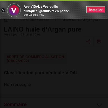
App VIDAL : Vos outils
Installer
×
cliniques, gratuits et en poche.
Sur Google Play
LAINO huile d'Argan pure
DM & Parapharmacie
LAINO huile d'Argan pure
Mise à jour : 23 juillet 2026
Copier l'url
ARRÊT DE COMMERCIALISATION
(01/02/2022)
Email
Classification paramédicale VIDAL
Non renseigné
Sommaire