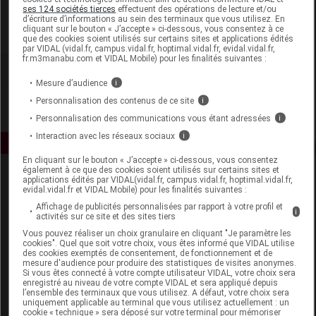
Gilbert
ses 124 sociétés tierces
effectuent des opérations de lecture et/ou
d’écriture d’informations au sein des terminaux que vous utilisez. En
cliquant sur le bouton « J’accepte » ci-dessous, vous consentez à ce
Voir la fiche laboratoire
que des cookies soient utilisés sur certains sites et applications édités
par VIDAL (vidal.fr, campus.vidal.fr, hoptimal.vidal.fr, evidal.vidal.fr,
fr.m3manabu.com et VIDAL Mobile) pour les finalités suivantes :
Mesure d’audience
i
Personnalisation des contenus de ce site
i
Personnalisation des communications vous étant adressées
i
Interaction avec les réseaux sociaux
i
En cliquant sur le bouton « J’accepte » ci-dessous, vous consentez
également à ce que des cookies soient utilisés sur certains sites et
applications édités par VIDAL(vidal.fr, campus.vidal.fr, hoptimal.vidal.fr,
evidal.vidal.fr et VIDAL Mobile) pour les finalités suivantes :
Affichage de publicités personnalisées par rapport à votre profil et
i
activités sur ce site et des sites tiers
Vous pouvez réaliser un choix granulaire en cliquant "Je paramètre les
cookies". Quel que soit votre choix, vous êtes informé que VIDAL utilise
Espace produit
des cookies exemptés de consentement, de fonctionnement et de
mesure d'audience pour produire des statistiques de visites anonymes.
Boutique
Si vous êtes connecté à votre compte utilisateur VIDAL, votre choix sera
enregistré au niveau de votre compte VIDAL et sera appliqué depuis
VIDAL Expert
l’ensemble des terminaux que vous utilisez. A défaut, votre choix sera
VIDAL Hoptimal
uniquement applicable au terminal que vous utilisez actuellement : un
cookie « technique » sera déposé sur votre terminal pour mémoriser
eVIDAL