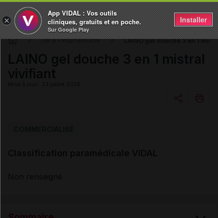
App VIDAL : Vos outils
Installer
×
cliniques, gratuits et en poche.
Sur Google Play
LAINO gel douche 3 en 1 mistra
DM & Parapharmacie
LAINO gel douche 3 en 1 mistral
vivifiant
Mise à jour : 23 juillet 2026
Copier l'url
COMMERCIALISÉ
Classification paramédicale VIDAL
Email
Non renseigné
Sommaire