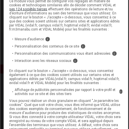
Ce module vous permet de configurer vos réglages en matière de
cookies et technologies similaires afin de décider comment VIDAL et
ses 124 sociétés tierces
effectuent des opérations de lecture et/ou
Gilbert
d’écriture d’informations au sein des terminaux que vous utilisez. En
cliquant sur le bouton « J’accepte » ci-dessous, vous consentez à ce
que des cookies soient utilisés sur certains sites et applications édités
Voir la fiche laboratoire
par VIDAL (vidal.fr, campus.vidal.fr, hoptimal.vidal.fr, evidal.vidal.fr,
fr.m3manabu.com et VIDAL Mobile) pour les finalités suivantes :
Mesure d’audience
i
Personnalisation des contenus de ce site
i
Personnalisation des communications vous étant adressées
i
Interaction avec les réseaux sociaux
i
En cliquant sur le bouton « J’accepte » ci-dessous, vous consentez
également à ce que des cookies soient utilisés sur certains sites et
applications édités par VIDAL(vidal.fr, campus.vidal.fr, hoptimal.vidal.fr,
evidal.vidal.fr et VIDAL Mobile) pour les finalités suivantes :
Affichage de publicités personnalisées par rapport à votre profil et
i
activités sur ce site et des sites tiers
Vous pouvez réaliser un choix granulaire en cliquant "Je paramètre les
cookies". Quel que soit votre choix, vous êtes informé que VIDAL utilise
des cookies exemptés de consentement, de fonctionnement et de
Espace produit
mesure d'audience pour produire des statistiques de visites anonymes.
Si vous êtes connecté à votre compte utilisateur VIDAL, votre choix sera
enregistré au niveau de votre compte VIDAL et sera appliqué depuis
Boutique
l’ensemble des terminaux que vous utilisez. A défaut, votre choix sera
VIDAL Expert
uniquement applicable au terminal que vous utilisez actuellement : un