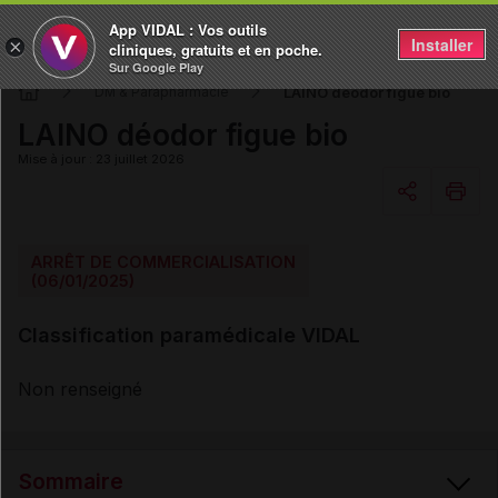
App VIDAL : Vos outils
Installer
×
cliniques, gratuits et en poche.
Sur Google Play
LAINO déodor figue bio
DM & Parapharmacie
LAINO déodor figue bio
Mise à jour : 23 juillet 2026
Copier l'url
ARRÊT DE COMMERCIALISATION
(06/01/2025)
Email
Classification paramédicale VIDAL
Non renseigné
Sommaire