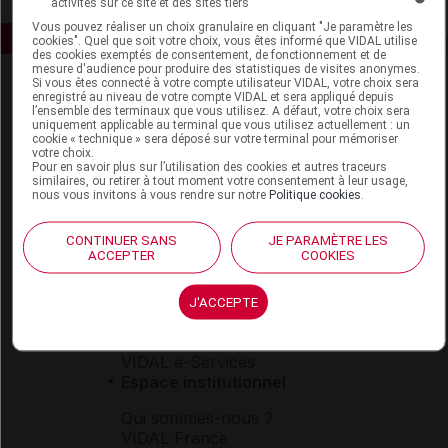
activités sur ce site et des sites tiers
Vous pouvez réaliser un choix granulaire en cliquant "Je paramètre les
cookies". Quel que soit votre choix, vous êtes informé que VIDAL utilise
des cookies exemptés de consentement, de fonctionnement et de
mesure d'audience pour produire des statistiques de visites anonymes.
Si vous êtes connecté à votre compte utilisateur VIDAL, votre choix sera
enregistré au niveau de votre compte VIDAL et sera appliqué depuis
l’ensemble des terminaux que vous utilisez. A défaut, votre choix sera
uniquement applicable au terminal que vous utilisez actuellement : un
cookie « technique » sera déposé sur votre terminal pour mémoriser
votre choix.
Pour en savoir plus sur l’utilisation des cookies et autres traceurs
similaires, ou retirer à tout moment votre consentement à leur usage,
Espace produit
nous vous invitons à vous rendre sur notre
Politique cookies
.
Boutique
VIDAL Expert
CONTINUER SANS
JE PARAMÈTRE LES
ACCEPTER
COOKIES
VIDAL Hoptimal
eVIDAL
VIDAL Mobile
J'ACCEPTE
VIDAL widget
VIDAL Sécurisation
VIDAL e-Services
Espace institutionnel
Qui sommes-nous ?
VIDAL France