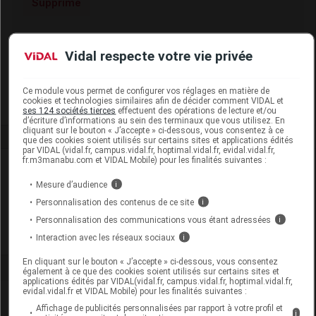
Supprimé
Code EAN
3273816029061
Vidal respecte votre vie privée
Labo. Distributeur
Gilbert
Remboursement
NR
Ce module vous permet de configurer vos réglages en matière de
cookies et technologies similaires afin de décider comment VIDAL et
ses 124 sociétés tierces
effectuent des opérations de lecture et/ou
d’écriture d’informations au sein des terminaux que vous utilisez. En
cliquant sur le bouton « J’accepte » ci-dessous, vous consentez à ce
que des cookies soient utilisés sur certains sites et applications édités
par VIDAL (vidal.fr, campus.vidal.fr, hoptimal.vidal.fr, evidal.vidal.fr,
fr.m3manabu.com et VIDAL Mobile) pour les finalités suivantes :
Laboratoire
Mesure d’audience
i
Gilbert
Personnalisation des contenus de ce site
i
Personnalisation des communications vous étant adressées
i
Voir la fiche laboratoire
Interaction avec les réseaux sociaux
i
En cliquant sur le bouton « J’accepte » ci-dessous, vous consentez
également à ce que des cookies soient utilisés sur certains sites et
applications édités par VIDAL(vidal.fr, campus.vidal.fr, hoptimal.vidal.fr,
evidal.vidal.fr et VIDAL Mobile) pour les finalités suivantes :
Affichage de publicités personnalisées par rapport à votre profil et
i