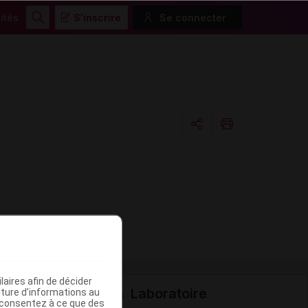
ités
S'inscrire
Se connecter
Rechercher
Copier l'url
Email
aires afin de décider
Laboratoire
iture d’informations au
s consentez à ce que des