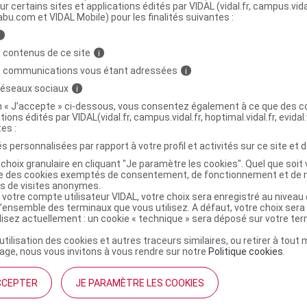
ur certains sites et applications édités par VIDAL (vidal.fr, campus.vidal.
abu.com et VIDAL Mobile) pour les finalités suivantes :
ROPOLIS Gomme AB orange B/45g
C
i
 contenus de ce site
i
s communications vous étant adressées
i
9543512
 réseaux sociaux
i
3401595435128
on « J’accepte » ci-dessous, vous consentez également à ce que des co
3486330089804
tions édités par VIDAL(vidal.fr, campus.vidal.fr, hoptimal.vidal.fr, evidal.
r
Sicobel
tes :
NR
s personnalisées par rapport à votre profil et activités sur ce site et d
choix granulaire en cliquant "Je paramètre les cookies". Quel que soit 
ise des cookies exemptés de consentement, de fonctionnement et de 
es de visites anonymes.
 votre compte utilisateur VIDAL, votre choix sera enregistré au nivea
l’ensemble des terminaux que vous utilisez. A défaut, votre choix ser
ilisez actuellement : un cookie « technique » sera déposé sur votre te
’utilisation des cookies et autres traceurs similaires, ou retirer à tou
ge, nous vous invitons à vous rendre sur notre
Politique cookies
.
CCEPTER
JE PARAMÈTRE LES COOKIES