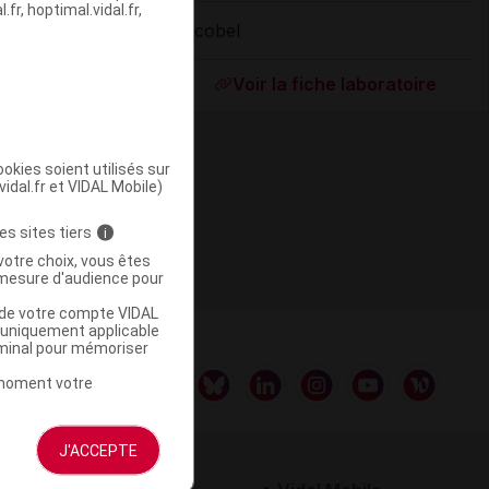
fr, hoptimal.vidal.fr,
Sicobel
ommercialisé
Voir la fiche laboratoire
okies soient utilisés sur
vidal.fr et VIDAL Mobile)
es sites tiers
i
votre choix, vous êtes
mesure d'audience pour
u de votre compte VIDAL
a uniquement applicable
rminal pour mémoriser
t moment votre
J'ACCEPTE